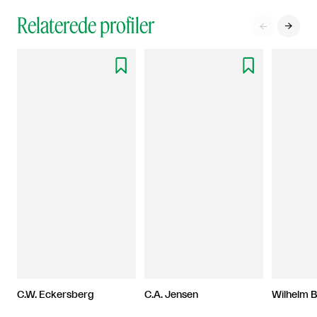
Relaterede profiler




C.W. Eckersberg
C.A. Jensen
Wilhelm 