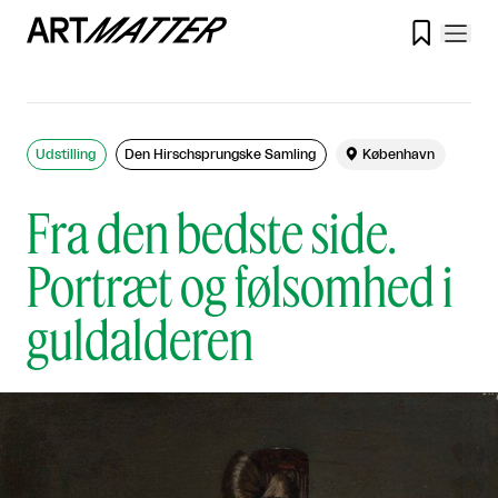

Udstilling
Den Hirschsprungske Samling

København
Fra den bedste side.
Portræt og følsomhed i
guldalderen