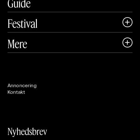
Guide
Festival

Art Matter Local

Mere

Art Matter Festival

Om

Live

Publikationer

Annoncering
Kontakt
Nyhedsbrev