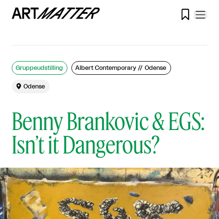

Gruppeudstilling
Albert Contemporary // Odense

Odense
Benny Brankovic & EGS:
Isn’t it Dangerous?