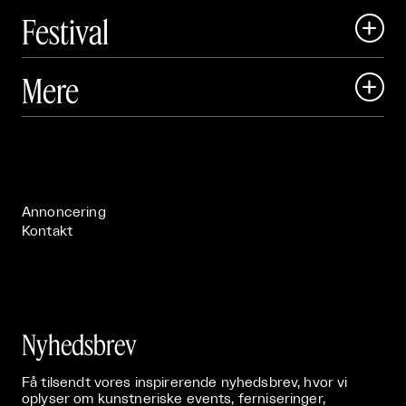
Festival

Art Matter Local

Mere

Art Matter Festival

Om

Live

Publikationer

Annoncering
Kontakt
Nyhedsbrev
Få tilsendt vores inspirerende nyhedsbrev, hvor vi
oplyser om kunstneriske events, ferniseringer,