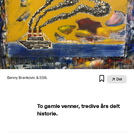

Benny Brankovic & EGS.

Del
To gamle venner, tredive års delt
historie.