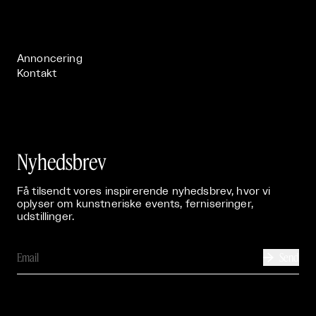
Live

Publikationer

Annoncering
Kontakt
Nyhedsbrev
Få tilsendt vores inspirerende nyhedsbrev, hvor vi
oplyser om kunstneriske events, ferniseringer,
udstillinger.
Send
