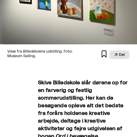
View fra
Billedskolens udstilling
. Foto:


Del
Museum Salling.
Skive Billedskole slår dørene op for
en farverig og festlig
sommerudstilling. Her kan de
besøgende opleve alt det bedste
fra forårs holdenes kreative
arbejde, deltage i kreative
aktiviteter og fejre udgivelsen af
bogen
Ord i bevægelse
.