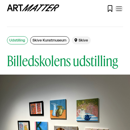

Udstilling
Skive Kunstmuseum

Skive
Billedskolens udstilling