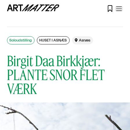

Soloudstilling
HUSET I ASNÆS

Asnæs
Birgit Daa Birkkjær:
PLANTE SNOR FLET
VÆRK