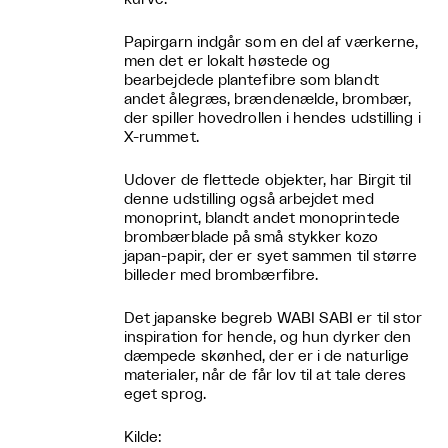
Papirgarn indgår som en del af værkerne,
men det er lokalt høstede og
bearbejdede plantefibre som blandt
andet ålegræs, brændenælde, brombær,
der spiller hovedrollen i hendes udstilling i
X-rummet.
Udover de flettede objekter, har Birgit til
denne udstilling også arbejdet med
monoprint, blandt andet monoprintede
brombærblade på små stykker kozo
japan-papir, der er syet sammen til større
billeder med brombærfibre.
Det japanske begreb WABI SABI er til stor
inspiration for hende, og hun dyrker den
dæmpede skønhed, der er i de naturlige
materialer, når de får lov til at tale deres
eget sprog.
Kilde: