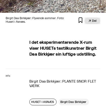
Birgit Daa Birkkjær:
Flyvende sommer
. Foto:


Del
Huset i Asnæs.
I det eksperimenterende X-rum
viser HUSETs textilkunstner Birgit
Daa Birkkjær sin luftige udstilling.
info
Birgit Daa Birkkjær: PLANTE SNOR FLET
VÆRK
HUSET I ASNÆS
Birgit Daa Birkkjær