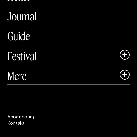
Journal
Guide
Festival

Art Matter Local

Mere

Art Matter Festival

Om

Live

Publikationer

Annoncering
Kontakt