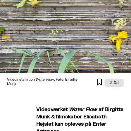
Videoinstallation
WaterFlow
. Foto: Birgitte


Del
Munk
Videoværket
Water Flow
af Birgitte
Munk & filmskaber Elisabeth
Hejslet kan opleves på Enter