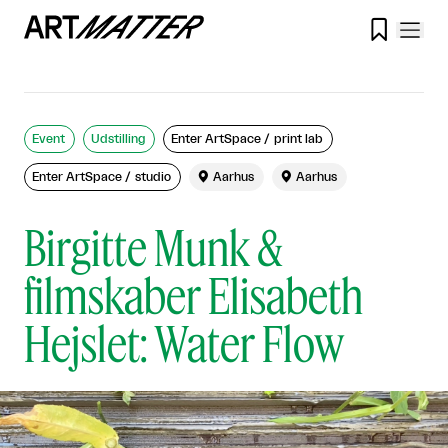

Event
Udstilling
Enter ArtSpace / print lab
Enter ArtSpace / studio

Aarhus

Aarhus
Birgitte Munk &
filmskaber Elisabeth
Hejslet: Water Flow