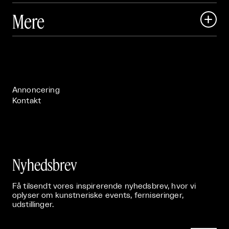
Art Matter Local

Mere

Art Matter Festival

Om

Live

Publikationer

Annoncering
Kontakt
Nyhedsbrev
Få tilsendt vores inspirerende nyhedsbrev, hvor vi
oplyser om kunstneriske events, ferniseringer,
udstillinger.