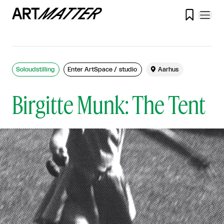

Soloudstilling
Enter ArtSpace / studio

Aarhus
Birgitte Munk: The Tent