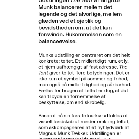
Udstillingen
The Tent
af Birgitte
Munk balancerer mellem det
legende og det alvorlige, mellem
glæden ved et øjeblik og
bevidstheden om, at det kan
forsvinde. Hukommelsen som en
balanceøvelse.
Munks udstilling er centreret om det helt
konkrete: teltet. Et midlertidigt rum, et ly,
et hjem uafhængigt af fast adresse.
The
Tent
giver teltet flere betydninger. Det er
ikke kun et symbol på sommer og frihed,
men også på midlertidighed og sårbarhed.
Fælles for brugen af teltet er dog, at det
kan tilbyde en fornemmelse af
beskyttelse, om end skrøbelig.
Baseret på sin fars fotoarkiv udfoldes et
visuelt landskab af minder omkring teltet,
som akkompagneres af et nyt lydværk af
Magnus Munk Tækker. Udstillingen er