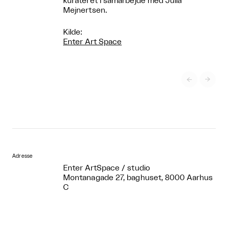
kurateret i samarbejde med Julia
Mejnertsen.
Kilde:
Enter Art Space


Adresse
Enter ArtSpace / studio
Montanagade 27, baghuset, 8000 Aarhus
C