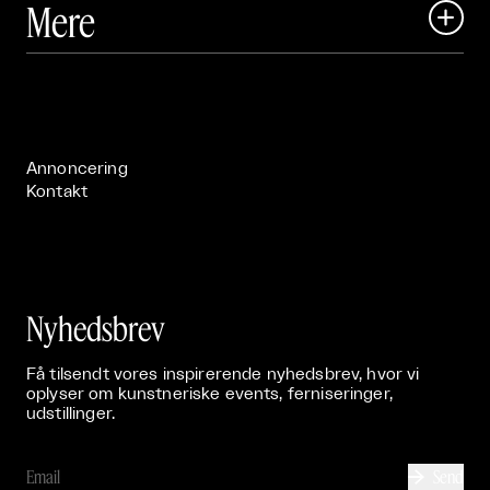
Mere

Art Matter Festival

Om

Live

Publikationer

Annoncering
Kontakt
Nyhedsbrev
Få tilsendt vores inspirerende nyhedsbrev, hvor vi
oplyser om kunstneriske events, ferniseringer,
udstillinger.
Send
