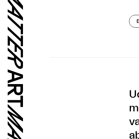
Ud
m
væ
a