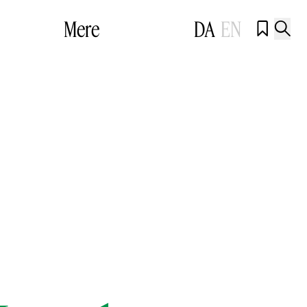
Mere
DA
EN

