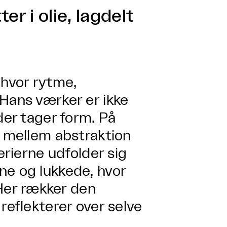
er i olie, lagdelt
 hvor rytme,
 Hans værker er ikke
der tager form. På
t mellem abstraktion
erierne udfolder sig
ne og lukkede, hvor
er rækker den
reflekterer over selve