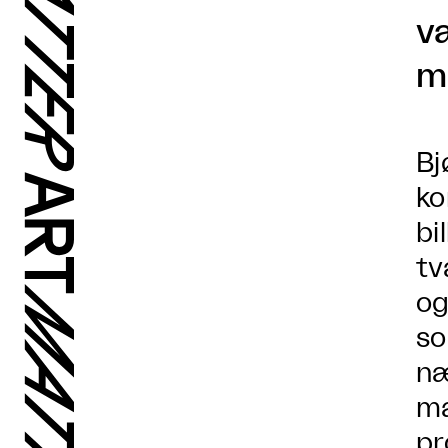
væ
m
Bj
ko
bi
tv
og
so
næ
ma
pr