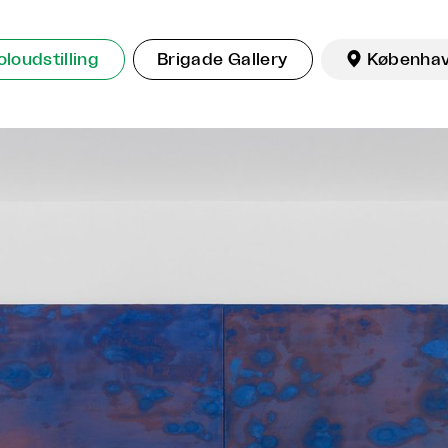
oloudstilling
Brigade Gallery

Københa