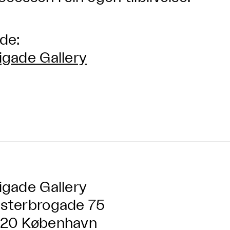
lde:
igade Gallery
igade Gallery
sterbrogade 75
20 København