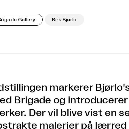
Brigade Gallery
Birk Bjørlo
stillingen markerer Bjørlo's
ed Brigade og introducerer
rker. Der vil blive vist en s
bstrakte malerier på lærre