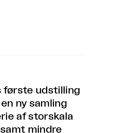
 første udstilling
 en ny samling
erie af storskala
d samt mindre