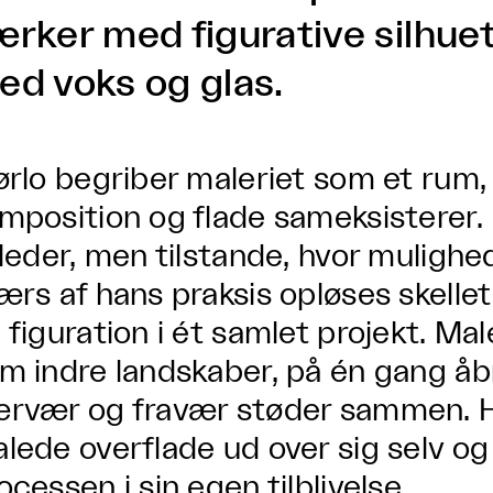
rker med figurative silhuett
ed voks og glas.
ørlo begriber maleriet som et rum,
mposition og flade sameksisterer.
lleder, men tilstande, hvor mulighe
ærs af hans praksis opløses skelle
 figuration i ét samlet projekt. Mal
m indre landskaber, på én gang åb
rvær og fravær støder sammen. H
lede overflade ud over sig selv og 
ocessen i sin egen tilblivelse.