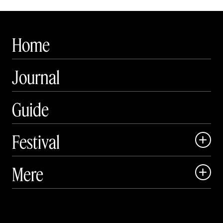
Home
Journal
Guide
Festival

Art Matter Local

Mere

Art Matter Festival

Om

Live

Publikationer
