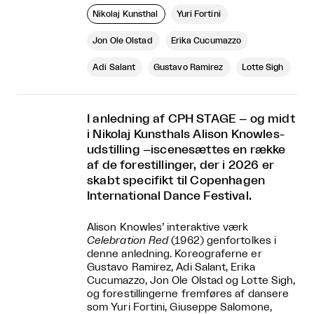
Nikolaj Kunsthal
Yuri Fortini
Jon Ole Olstad
Erika Cucumazzo
Adi Salant
Gustavo Ramirez
Lotte Sigh
I anledning af CPH STAGE – og midt
i Nikolaj Kunsthals Alison Knowles-
udstilling –iscenesættes en række
af de forestillinger, der i 2026 er
skabt specifikt til Copenhagen
International Dance Festival.
Alison Knowles’ interaktive værk
Celebration Red
(1962) genfortolkes i
denne anledning. Koreograferne er
Gustavo Ramirez, Adi Salant, Erika
Cucumazzo, Jon Ole Olstad og Lotte Sigh,
og forestillingerne fremføres af dansere
som Yuri Fortini, Giuseppe Salomone,