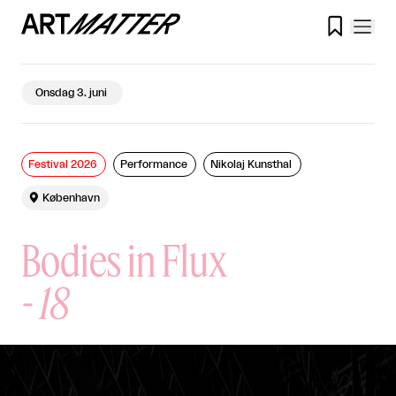

Onsdag 3. juni
Festival 2026
Performance
Nikolaj Kunsthal

København
Bodies in Flux
-
18