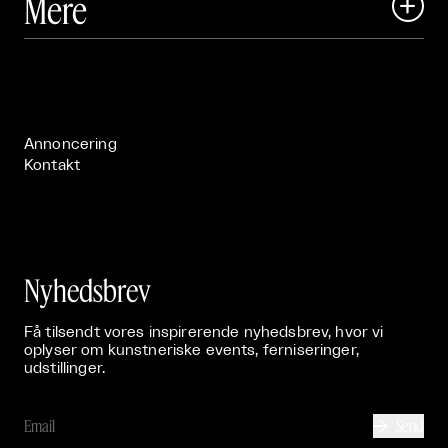
Mere

Art Matter Festival

Om

Live

Publikationer

Annoncering
Kontakt
Nyhedsbrev
Få tilsendt vores inspirerende nyhedsbrev, hvor vi
oplyser om kunstneriske events, ferniseringer,
udstillinger.
Send
