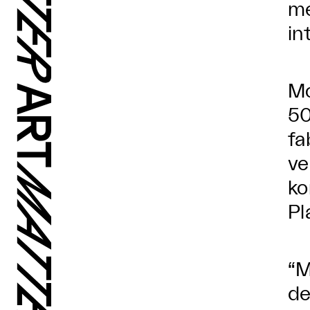
me
in
Mo
50
fa
ve
ko
Pl
“M
de