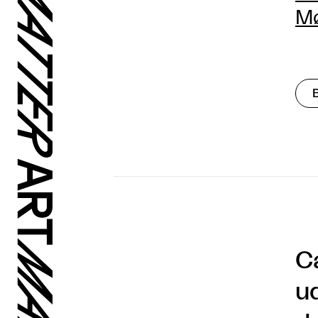
M
Ca
u