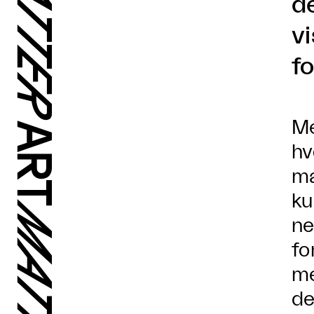
d
vi
fo
Me
hv
ma
ku
ne
fo
me
de