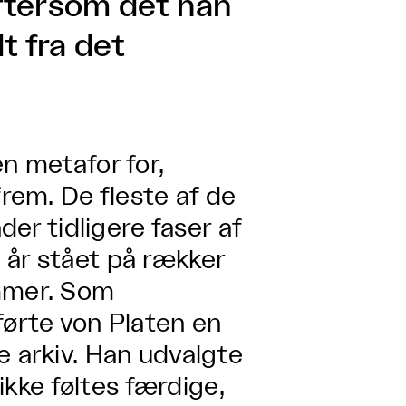
eftersom det han
dt fra det
n metafor for,
frem. De fleste af de
der tidligere faser af
 år stået på rækker
ammer. Som
førte von Platen en
e arkiv. Han udvalgte
 ikke føltes færdige,