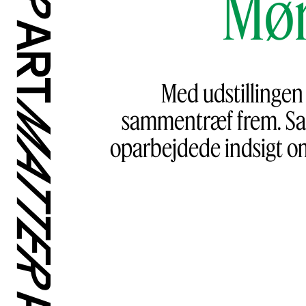
Mø
Med udstillinge
sammentræf frem. Samt
oparbejdede indsigt om 