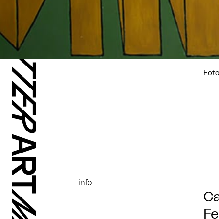
Foto
info
Ca
Fe