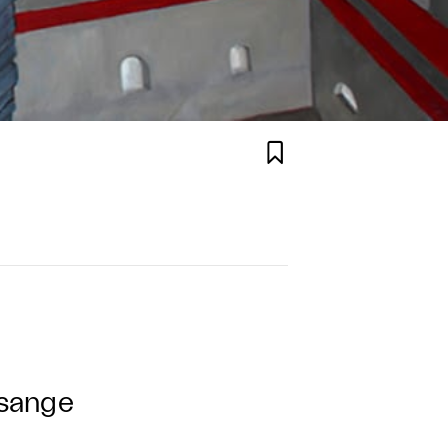

rsange