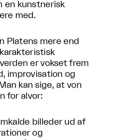
 en kunstnerisk
dere med.
on Platens mere end
karakteristisk
verden er vokset frem
, improvisation og
an kan sige, at von
 for alvor:
emkalde billeder ud af
trationer og