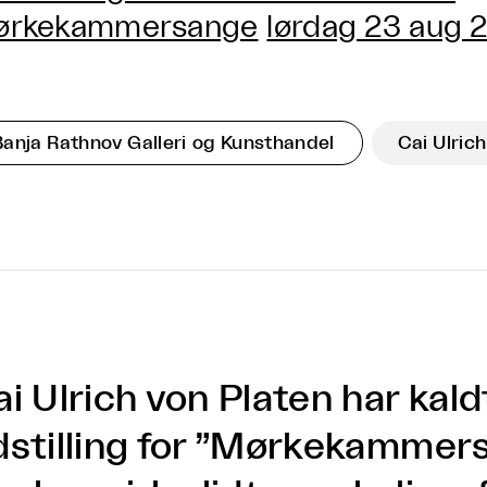
ørkekammersange
lørdag 23 aug 2
Banja Rathnov Galleri og Kunsthandel
Cai Ulric
i Ulrich von Platen har kald
dstilling for ”Mørkekammersa