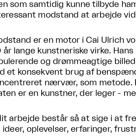
n som samtidig kunne tilbyde ham
teressant modstand at arbejde vi
dstand er en motor i Cai Ulrich v
 år lange kunstneriske virke. Hans 
bulerende og drømmeagtige billed
d et konsekvent brug af benspænd
ncentreret nærvær, som metode. M
aten er en kunstner, der leger - men
it arbejde består så at sige i at fr
 ideer, oplevelser, erfaringer, frus