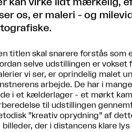
er kan virke lidt mærkelig, 
ser os, er maleri - og milevi
tografiske.
n titlen skal snarere forstås som e
ordan selve udstillingen er vokset 
lerier vi ser, er oprindelig malet un
nstnerens arbejde. De har i mange
de i et kælderlager - et mørkt k
rberedelse til udstillingen gennem
todisk ”kreativ oprydning” af dett
 billeder, der i distancens klare lys