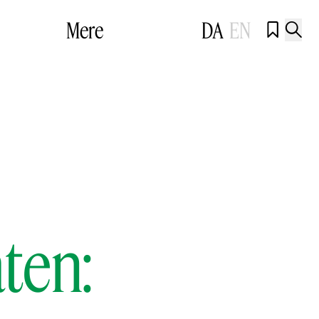
Mere
DA
EN


aten: