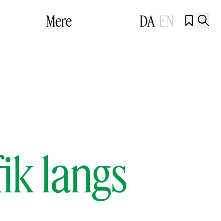
Mere
DA
EN


ik langs