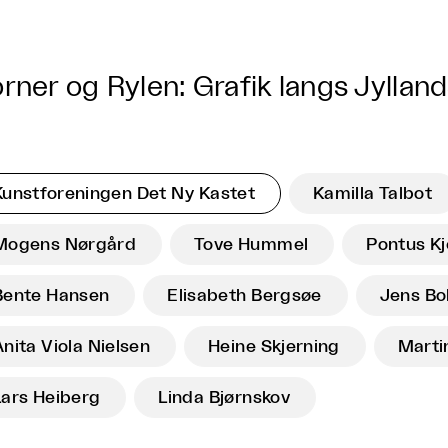
rner og Rylen: Grafik langs Jylland
Kunstforeningen Det Ny Kastet
Kamilla Talbot
Mogens Nørgård
Tove Hummel
Pontus K
Bente Hansen
Elisabeth Bergsøe
Jens Bo
Anita Viola Nielsen
Heine Skjerning
Marti
Lars Heiberg
Linda Bjørnskov