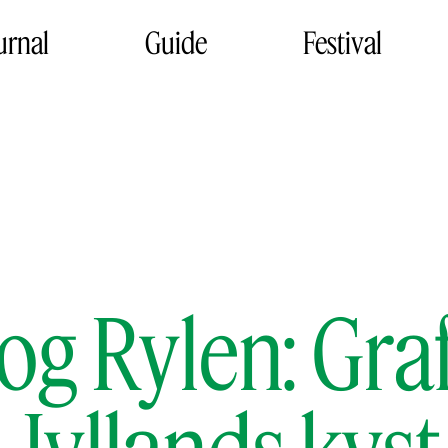
urnal
Guide
Festival
og Rylen: Graf
Jyllands kyst