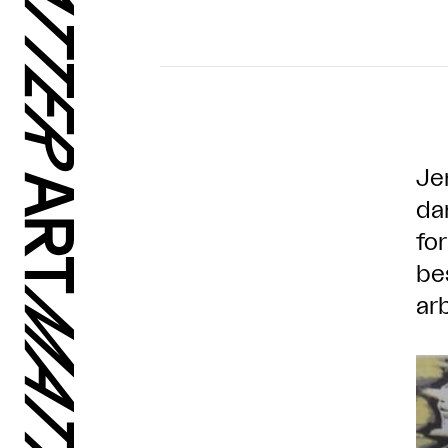
Je
da
fo
be
ar