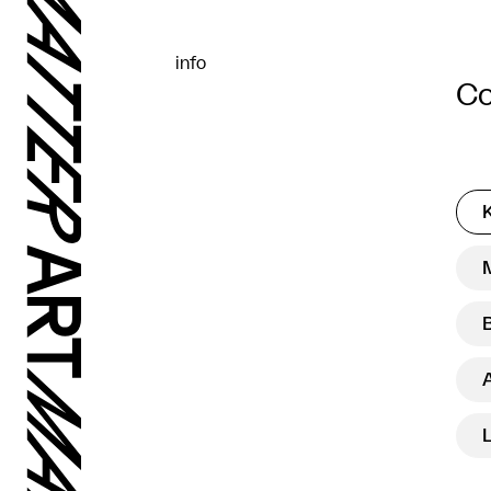
info
Co