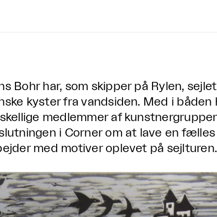
ns Bohr har, som skipper på Rylen, sejle
nske kyster fra vandsiden. Med i båden 
rskellige medlemmer af kunstnergruppen
slutningen i Corner om at lave en fælles u
bejder med motiver oplevet på sejlturen