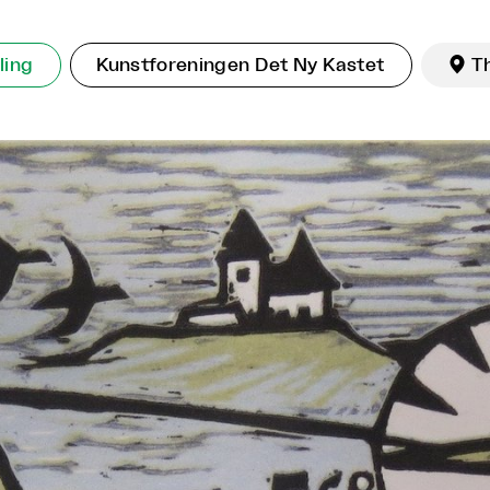
ling
Kunstforeningen Det Ny Kastet

T