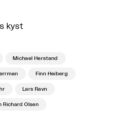
s kyst
Michael Herstand
jerrman
Finn Heiberg
hr
Lars Ravn
n Richard Olsen