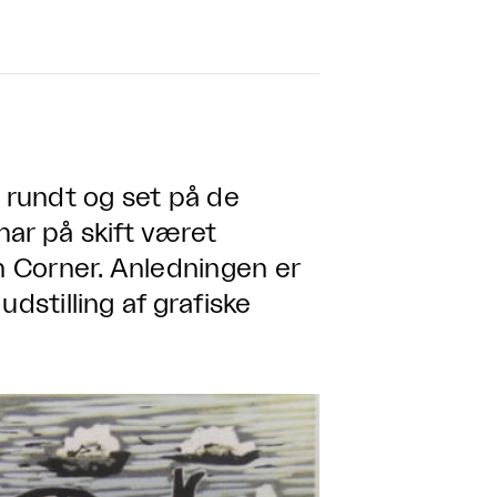
t rundt og set på de
har på skift været
 Corner. Anledningen er
dstilling af grafiske
.