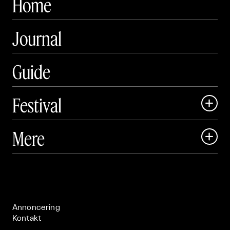
Home
Journal
Guide
Festival

Art Matter Local

Mere

Art Matter Festival

Om

Live

Publikationer

Annoncering
Kontakt