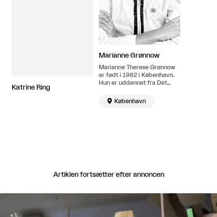
Marianne Grønnow
Marianne Therese Grønnow
er født i 1962 i København.
Hun er uddannet fra Det
Katrine Ring
Kongelige Danske
Kunstakademi i 1986-1993

København
og har tidligere studeret
dans, teater og
performance. Bor og
arbejder i København.
Artiklen fortsætter efter annoncen