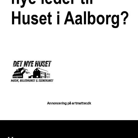
Annoncering på artmatter.dk