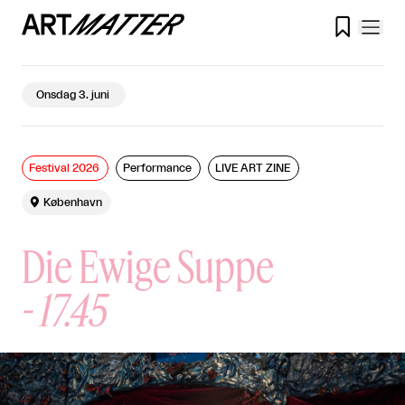

Onsdag 3. juni
Festival 2026
Performance
LIVE ART ZINE

København
Die Ewige Suppe
-
17.45