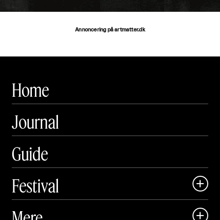
Annoncering på artmatter.dk
Home
Journal
Guide
Festival

Art Matter Local

Mere

Art Matter Festival
