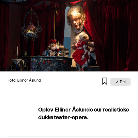

Foto: Ellinor Åslund

Del
Oplev Ellinor Åslunds surrealistiske
dukketeater-opera.