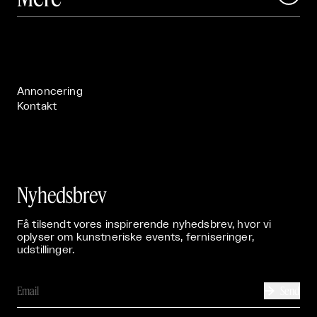
Om

Live

Publikationer

Annoncering
Kontakt
Nyhedsbrev
Få tilsendt vores inspirerende nyhedsbrev, hvor vi
oplyser om kunstneriske events, ferniseringer,
udstillinger.
Send
