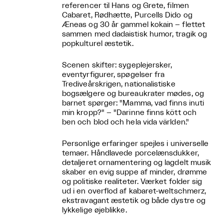
referencer til Hans og Grete, filmen
Cabaret, Rødhætte, Purcells Dido og
Æneas og 30 år gammel kokain – flettet
sammen med dadaistisk humor, tragik og
popkulturel æstetik.
Scenen skifter: sygeplejersker,
eventyrfigurer, spøgelser fra
Trediveårskrigen, nationalistiske
bogsælgere og bureaukrater mødes, og
barnet spørger: "Mamma, vad finns inuti
min kropp?" – "Darinne finns kött och
ben och blod och hela vida världen."
Personlige erfaringer spejles i universelle
temaer. Håndlavede porcelænsdukker,
detaljeret ornamentering og lagdelt musik
skaber en evig suppe af minder, drømme
og politiske realiteter. Værket folder sig
ud i en overflod af kabaret-weltschmerz,
ekstravagant æstetik og både dystre og
lykkelige øjeblikke.