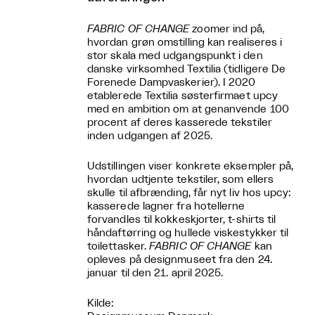
FABRIC OF CHANGE
zoomer ind på,
hvordan grøn omstilling kan realiseres i
stor skala med udgangspunkt i den
danske virksomhed Textilia (tidligere De
Forenede Dampvaskerier). I 2020
etablerede Textilia søsterfirmaet upcy
med en ambition om at genanvende 100
procent af deres kasserede tekstiler
inden udgangen af 2025.
Udstillingen viser konkrete eksempler på,
hvordan udtjente tekstiler, som ellers
skulle til afbrænding, får nyt liv hos upcy:
kasserede lagner fra hotellerne
forvandles til kokkeskjorter, t-shirts til
håndaftørring og hullede viskestykker til
toilettasker.
FABRIC OF CHANGE
kan
opleves på designmuseet fra den 24.
januar til den 21. april 2025.
Kilde: