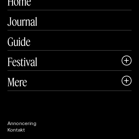
Home
Journal
Guide
Festival

Art Matter Local

Mere

Art Matter Festival

Om

Live

Publikationer

Annoncering
Kontakt