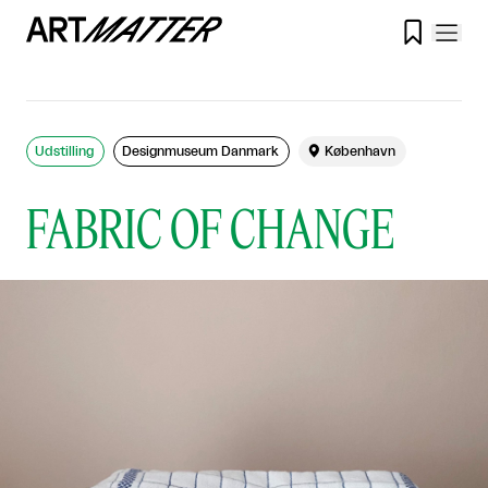

Udstilling
Designmuseum Danmark

København
FABRIC OF CHANGE