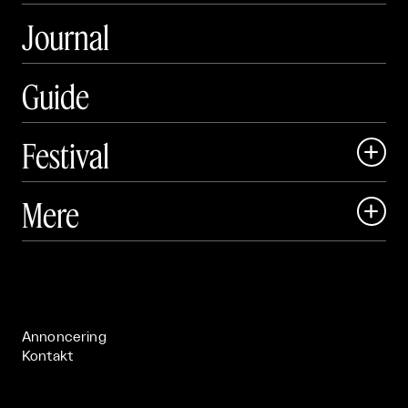
Journal
Guide
Festival

Art Matter Local

Mere

Art Matter Festival

Om

Live

Publikationer

Annoncering
Kontakt