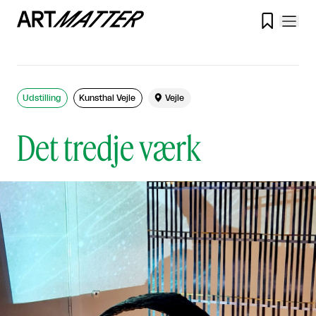

Udstilling
Kunsthal Vejle

Vejle
Det tredje værk