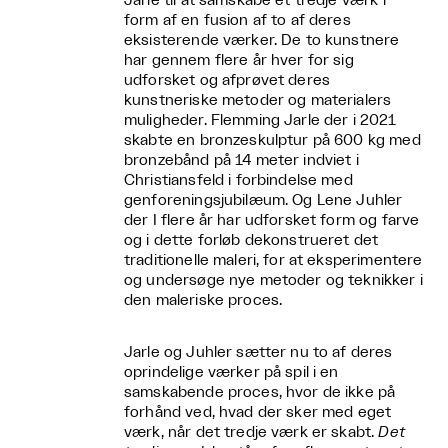
Jarle til at samskabe et tredje værk i
form af en fusion af to af deres
eksisterende værker. De to kunstnere
har gennem flere år hver for sig
udforsket og afprøvet deres
kunstneriske metoder og materialers
muligheder. Flemming Jarle der i 2021
skabte en bronzeskulptur på 600 kg med
bronzebånd på 14 meter indviet i
Christiansfeld i forbindelse med
genforeningsjubilæum. Og Lene Juhler
der I flere år har udforsket form og farve
og i dette forløb dekonstrueret det
traditionelle maleri, for at eksperimentere
og undersøge nye metoder og teknikker i
den maleriske proces.
Jarle og Juhler sætter nu to af deres
oprindelige værker på spil i en
samskabende proces, hvor de ikke på
forhånd ved, hvad der sker med eget
værk, når det tredje værk er skabt.
Det