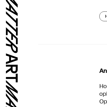
An
Ho
op
Op