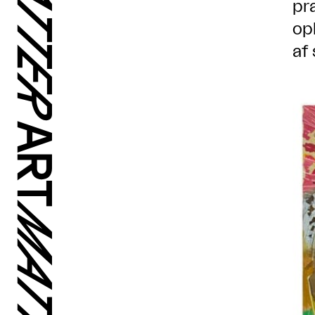
pr
op
af