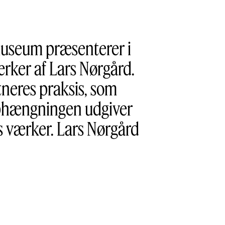
tmuseum præsenterer i
rker af Lars Nørgård.
neres praksis, som
ophængningen udgiver
s værker. Lars Nørgård