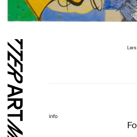
Lars
info
Fo