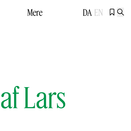
Mere
DA
EN


af Lars