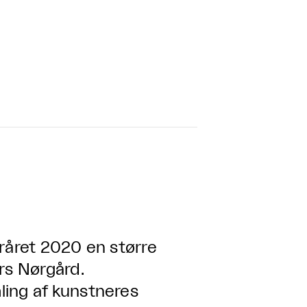
året 2020 en større
s Nørgård.
ng af kunstneres