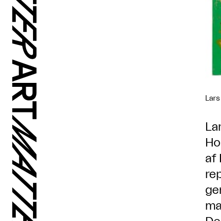
Lars
La
Ho
af
re
ge
ma