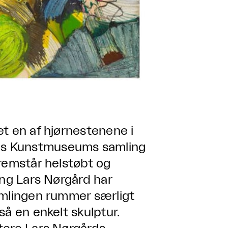
t en af hjørnestenene i
ns Kunstmuseums samling
fremstår helstøbt og
ing Lars Nørgård har
amlingen rummer særligt
så en enkelt skulptur.