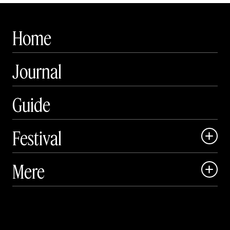
Home
Journal
Guide
Festival

Art Matter Local

Mere

Art Matter Festival

Om

Live

Publikationer
