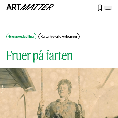

Gruppeudstilling
Kulturhistorie Aabenraa
Fruer på farten