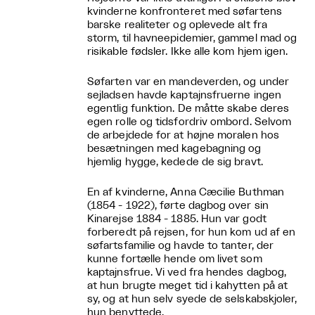
kvinderne konfronteret med søfartens
barske realiteter og oplevede alt fra
storm, til havneepidemier, gammel mad og
risikable fødsler. Ikke alle kom hjem igen.
Søfarten var en mandeverden, og under
sejladsen havde kaptajnsfruerne ingen
egentlig funktion. De måtte skabe deres
egen rolle og tidsfordriv ombord. Selvom
de arbejdede for at højne moralen hos
besætningen med kagebagning og
hjemlig hygge, kedede de sig bravt.
En af kvinderne, Anna Cæcilie Buthman
(1854 - 1922), førte dagbog over sin
Kinarejse 1884 - 1885. Hun var godt
forberedt på rejsen, for hun kom ud af en
søfartsfamilie og havde to tanter, der
kunne fortælle hende om livet som
kaptajnsfrue. Vi ved fra hendes dagbog,
at hun brugte meget tid i kahytten på at
sy, og at hun selv syede de selskabskjoler,
hun benyttede.