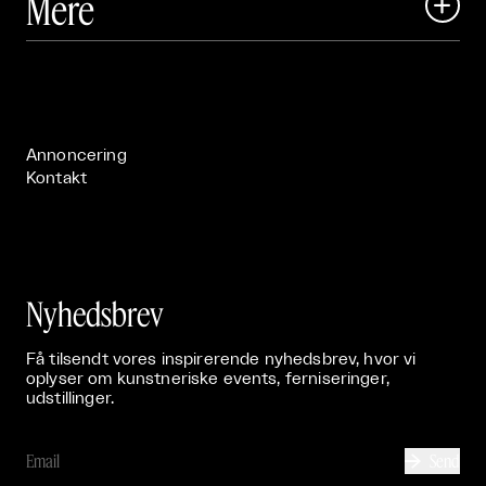
Mere

Art Matter Festival

Om

Live

Publikationer

Annoncering
Kontakt
Nyhedsbrev
Få tilsendt vores inspirerende nyhedsbrev, hvor vi
oplyser om kunstneriske events, ferniseringer,
udstillinger.
Send
