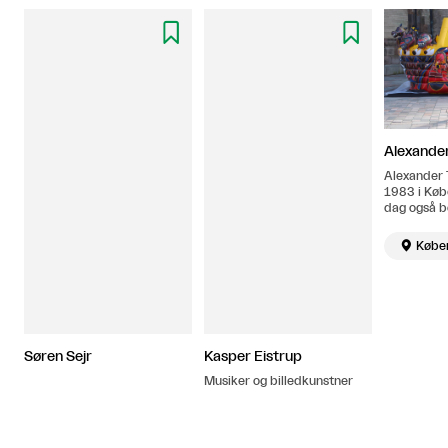


Alexande
Alexander T
1983 i Køb
dag også b
Han er udd
Danske Ku

Købe
årene 200
studier hos
Akademie 
Künste i Ka
2007-09. H
repræsente
Nicolai Wal
Søren Sejr
Kasper Eistrup
Musiker og billedkunstner