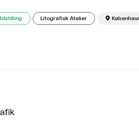
Udstilling
Litografisk Atelier

Københav
afik