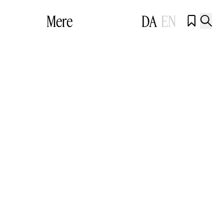
Mere
DA
EN

