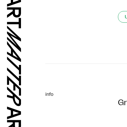
info
Gr