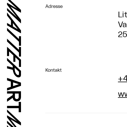
Adresse
Li
Va
25
Kontakt
+4
ww