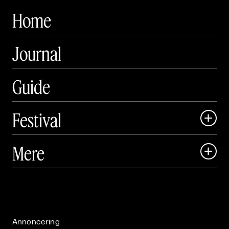
Home
Journal
Guide
Festival

Art Matter Local

Mere

Art Matter Festival

Om

Live

Publikationer

Annoncering