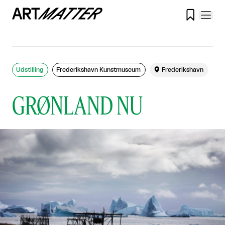

Udstilling
Frederikshavn Kunstmuseum

Frederikshavn
GRØNLAND NU