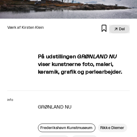

Værk af Kirsten Klein

Del
På udstillingen
GRØNLAND NU
viser kunstnerne foto, maleri,
keramik, grafik og perlearbejder.
info
GRØNLAND NU
Frederikshavn Kunstmuseum
Rikke Diemer