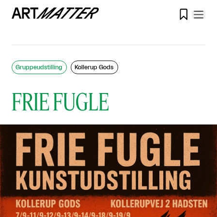

Gruppeudstilling
Kollerup Gods
FRIE FUGLE