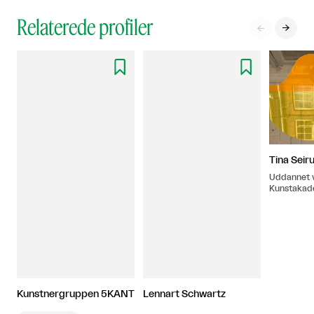
Relaterede profiler




Tina Seir
Uddannet 
Kunstakad
Kunstnergruppen 5KANT
Lennart Schwartz