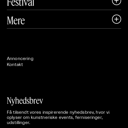
Festival

Art Matter Local

Mere

Art Matter Festival

Om

Live

Publikationer

Annoncering
Kontakt
Nyhedsbrev
Få tilsendt vores inspirerende nyhedsbrev, hvor vi
oplyser om kunstneriske events, ferniseringer,
udstillinger.