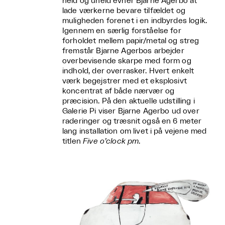
held og uheld evner Bjarne Agerbo at
lade værkerne bevare tilfældet og
muligheden forenet i en indbyrdes logik.
Igennem en særlig forståelse for
forholdet mellem papir/metal og streg
fremstår Bjarne Agerbos arbejder
overbevisende skarpe med form og
indhold, der overrasker. Hvert enkelt
værk begejstrer med et eksplosivt
koncentrat af både nærvær og
præcision. På den aktuelle udstilling i
Galerie Pi viser Bjarne Agerbo ud over
raderinger og træsnit også en 6 meter
lang installation om livet i på vejene med
titlen
Five o’clock pm
.