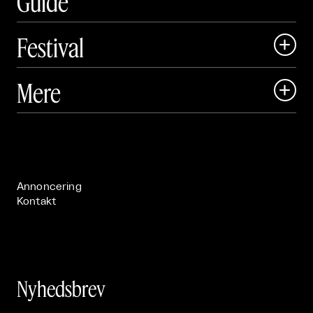
Guide
Festival

Art Matter Local

Mere

Art Matter Festival

Om

Live

Publikationer

Annoncering
Kontakt
Nyhedsbrev