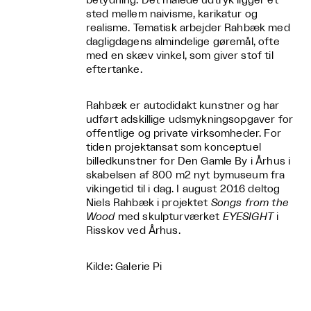
betydning. Det malede udtryk ligger et
sted mellem naivisme, karikatur og
realisme. Tematisk arbejder Rahbæk med
dagligdagens almindelige gøremål, ofte
med en skæv vinkel, som giver stof til
eftertanke.
Rahbæk er autodidakt kunstner og har
udført adskillige udsmykningsopgaver for
offentlige og private virksomheder. For
tiden projektansat som konceptuel
billedkunstner for Den Gamle By i Århus i
skabelsen af 800 m2 nyt bymuseum fra
vikingetid til i dag. I august 2016 deltog
Niels Rahbæk i projektet
Songs from the
Wood
med skulpturværket
EYESIGHT
i
Risskov ved Århus.
Kilde: Galerie Pi