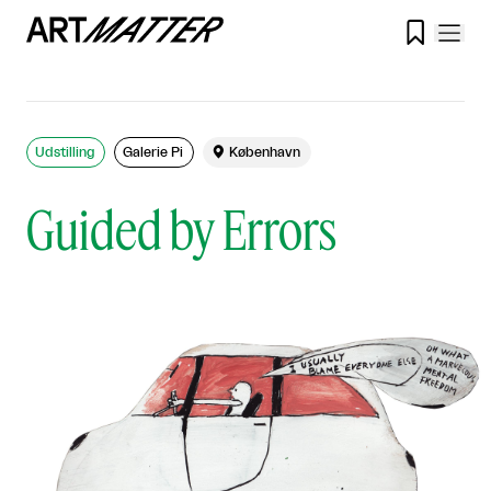

Udstilling
Galerie Pi

København
Guided by Errors