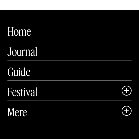
Home
Journal
Guide
Festival

Art Matter Local

Mere

Art Matter Festival

Om

Live
