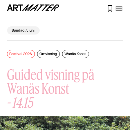

Søndag 7. juni
Festival 2026
Omvisning
Wanås Konst
Guided visning på
Wanås Konst
-
14.15