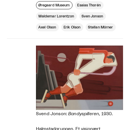
Øregaard Museum
Esaias Thorén
Waldemar Lorentzon
Sven Jonson
Axel Olson
Erik Olson
Stellan Mörner
Svend Jonson:
Bandyspilleren
, 1930.
Halmstadgruppen. Et visionært