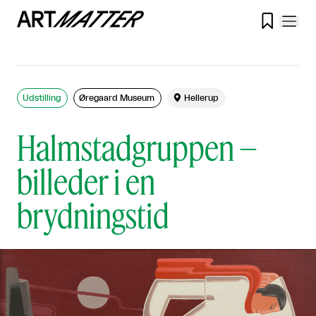

Udstilling
Øregaard Museum

Hellerup
Halmstadgruppen –
billeder i en
brydningstid