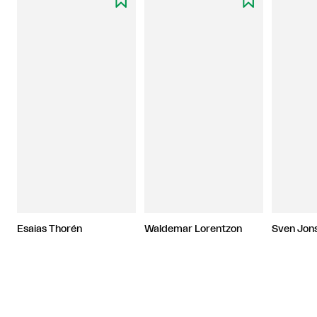


Esaias Thorén
Waldemar Lorentzon
Sven Jon