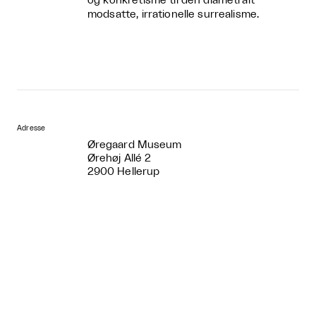
og konkretisme til den diametralt
modsatte, irrationelle surrealisme.
Adresse
Øregaard Museum
Ørehøj Allé 2
2900 Hellerup