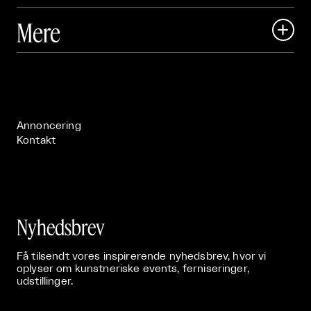
Art Matter Local

Mere

Art Matter Festival

Om

Live

Publikationer

Annoncering
Kontakt
Nyhedsbrev
Få tilsendt vores inspirerende nyhedsbrev, hvor vi
oplyser om kunstneriske events, ferniseringer,
udstillinger.