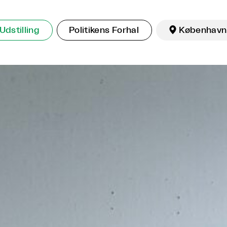
Udstilling
Politikens Forhal

København