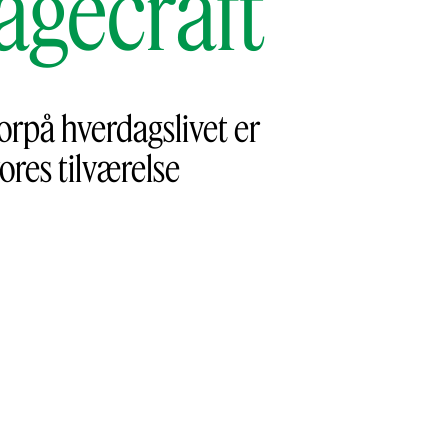
agecraft
rpå hverdagslivet er
res tilværelse