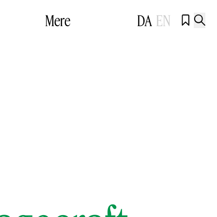
Mere
DA
EN

