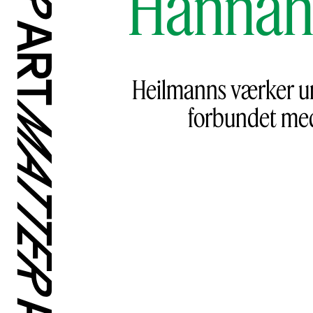
Hannah 
Heilmanns værker un
forbundet med