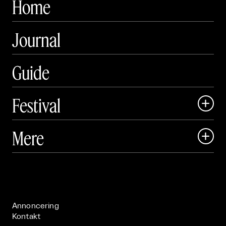
Home
Journal
Guide
Festival

Art Matter Local

Mere

Art Matter Festival

Om

Live

Publikationer

Annoncering
Kontakt