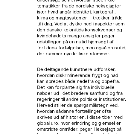
undersøgelse af, hvordan specifikke
tematikker fra de nordiske heksejagter –
især hvad angår identitet, kartografi,
klima og magtsystemer – trækker tråde
til i dag. Ved at dykke ned i aspekter som
den danske kolonitids konsekvenser og
kvindehadets mange ansigter peger
udstillingen på en nutid hjemsøgt af
fortidens forfølgelser, men også en nutid,
der rummer nye kritiske stemmer.
De deltagende kunstnere udforsker,
hvordan diskriminerende frygt og had
kan spredes både nedefra og oppefra.
Det kan forplante sig fra individuelle
naboer ud i det bredere samfund og fra
regeringer til andre politiske institutioner.
Herved stiller de spørgsmålstegn ved,
hvordan sådanne fortællinger ofte
skrives ud af historien. I disse tider med
global uro, hvor erindring og glemsel er
omstridte områder, peger Heksejagt på