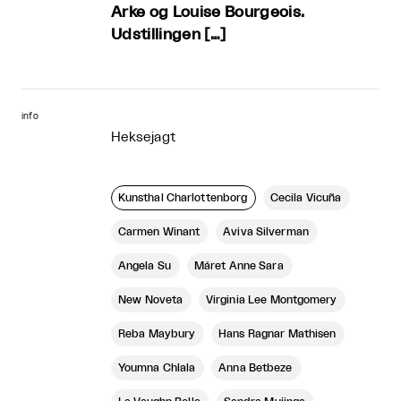
Arke og Louise Bourgeois.
Udstillingen […]
info
Heksejagt
Kunsthal Charlottenborg
Cecila Vicuña
Carmen Winant
Aviva Silverman
Angela Su
Máret Ánne Sara
New Noveta
Virginia Lee Montgomery
Reba Maybury
Hans Ragnar Mathisen
Youmna Chlala
Anna Betbeze