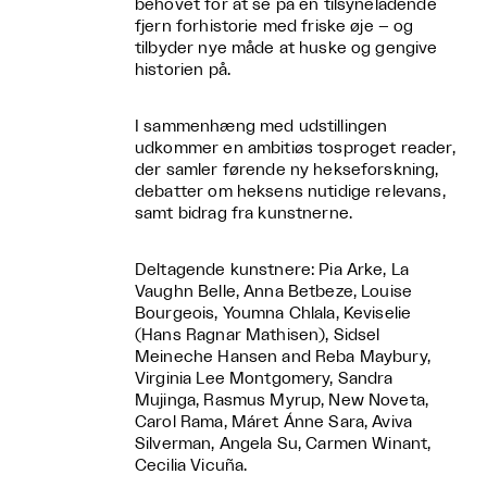
behovet for at se på en tilsyneladende
fjern forhistorie med friske øje – og
tilbyder nye måde at huske og gengive
historien på.
I sammenhæng med udstillingen
udkommer en ambitiøs tosproget reader,
der samler førende ny hekseforskning,
debatter om heksens nutidige relevans,
samt bidrag fra kunstnerne.
Deltagende kunstnere: Pia Arke, La
Vaughn Belle, Anna Betbeze, Louise
Bourgeois, Youmna Chlala, Keviselie
(Hans Ragnar Mathisen), Sidsel
Meineche Hansen and Reba Maybury,
Virginia Lee Montgomery, Sandra
Mujinga, Rasmus Myrup, New Noveta,
Carol Rama, Máret Ánne Sara, Aviva
Silverman, Angela Su, Carmen Winant,
Cecilia Vicuña.