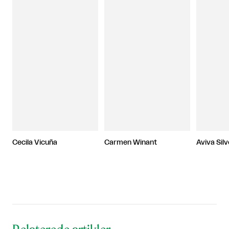
Cecila Vicuña
Carmen Winant
Aviva Sil