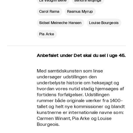
La Vaughn Belle
Sandra Mujinga
Carol Rama
Rasmus Myrup
Sidsel Meineche Hansen
Louise Bourgeois
Pia Arke
Anbefalet under Det skal du se! i uge 45.
Med samtidskunsten som linse
undersøger udstillingen den
underbelyste historie om heksejagt og
hvordan vores nutid stadig hjemsøges af
fortidens forfølgelser. Udstillingen
rummer både originale værker fra 1400-
tallet og helt nye kommissioner og blandt
kunstnerne er internationale navne som:
Carmen Winant, Pia Arke og Louise
Bourgeois.