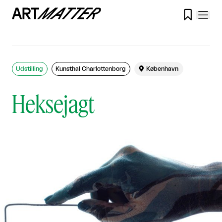

Udstilling
Kunsthal Charlottenborg

København
Heksejagt