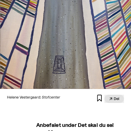

Helene Vestergaard:
Stofcenter

Del
Anbefalet under Det skal du se!