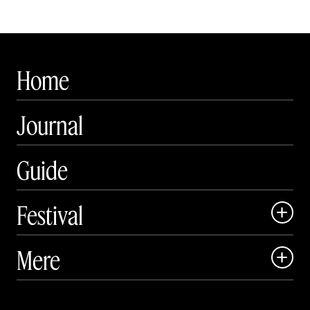
Home
Journal
Guide
Festival

Art Matter Local

Mere

Art Matter Festival

Om

Live
