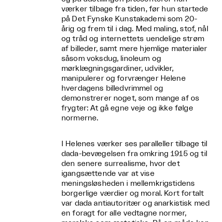
værker tilbage fra tiden, før hun startede
på Det Fynske Kunstakademi som 20-
årig og frem til i dag. Med maling, stof, nål
og tråd og internettets uendelige strøm
af billeder, samt mere hjemlige materialer
såsom voksdug, linoleum og
mørklægningsgardiner, udvikler,
manipulerer og forvrænger Helene
hverdagens billedvrimmel og
demonstrerer noget, som mange af os
frygter: At gå egne veje og ikke følge
normerne.
I Helenes værker ses paralleller tilbage til
dada-bevægelsen fra omkring 1915 og til
den senere surrealisme, hvor det
igangsættende var at vise
meningsløsheden i mellemkrigstidens
borgerlige værdier og moral. Kort fortalt
var dada antiautoritær og anarkistisk med
en foragt for alle vedtagne normer,