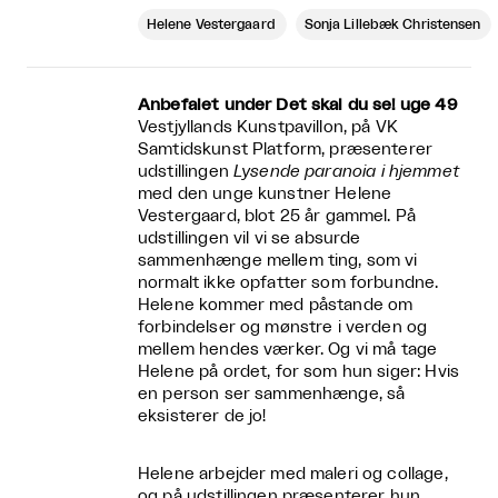
Helene Vestergaard
Sonja Lillebæk Christensen
Anbefalet under Det skal du se! uge 49
Vestjyllands Kunstpavillon, på VK
Samtidskunst Platform, præsenterer
udstillingen
Lysende paranoia i hjemmet
med den unge kunstner Helene
Vestergaard, blot 25 år gammel. På
udstillingen vil vi se absurde
sammenhænge mellem ting, som vi
normalt ikke opfatter som forbundne.
Helene kommer med påstande om
forbindelser og mønstre i verden og
mellem hendes værker. Og vi må tage
Helene på ordet, for som hun siger: Hvis
en person ser sammenhænge, så
eksisterer de jo!
Helene arbejder med maleri og collage,
og på udstillingen præsenterer hun