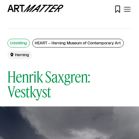

Udstilling
HEART – Herning Museum of Contemporary Art

Herning
Henrik Saxgren:
Vestkyst