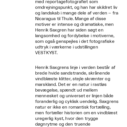
med reportagefotografiet som
omdrejningspunkt, og han har skildret liv
og landskab i mange dele af verden – fra
Nicaragua til Thule. Mange af disse
motiver er intense og dramatiske, men
Henrik Saxgren har siden søgt en
langsomhed og fordybelse i motiverne,
som også genspejles i det fotografiske
udtryk i værkerne i udstillingen
VESTKYST.
Henrik Saxgrens linje i verden består af
brede hvide sandstrande, skrånende
vindblæste klitter, stejle skrænter og
marskland. Det er en natur i rastløs
bevægelse, spændt ud mellem
mennesket og universet er linjen både
foranderlig og cyklisk uendelig. Saxgrens
natur er ikke en romantisk fortælling,
men fortæller historien om en vindblæst
uregerlig kyst, hvor den trygge
døgnrytme og den truende