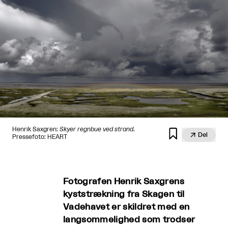
Henrik Saxgren:
Skyer regnbue ved strand
.


Del
Pressefoto: HEART
Fotografen Henrik Saxgrens
kyststrækning fra Skagen til
Vadehavet er skildret med en
langsommelighed som trodser