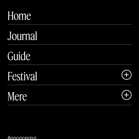
Home
Journal
Guide
Festival

Art Matter Local

Mere

Art Matter Festival

Om

Live

Publikationer

Annoncering