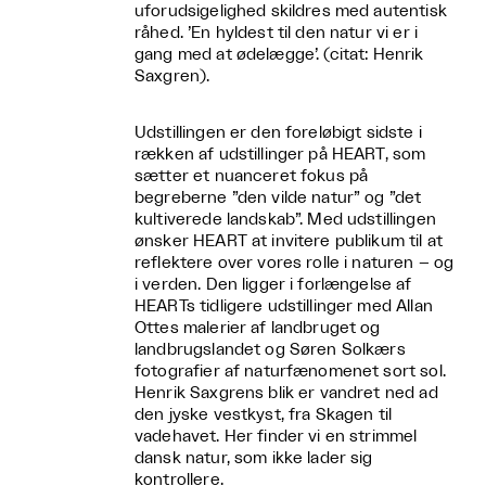
uforudsigelighed skildres med autentisk
råhed. ’En hyldest til den natur vi er i
gang med at ødelægge’. (citat: Henrik
Saxgren).
Udstillingen er den foreløbigt sidste i
rækken af udstillinger på HEART, som
sætter et nuanceret fokus på
begreberne ”den vilde natur” og ”det
kultiverede landskab”. Med udstillingen
ønsker HEART at invitere publikum til at
reflektere over vores rolle i naturen – og
i verden. Den ligger i forlængelse af
HEARTs tidligere udstillinger med Allan
Ottes malerier af landbruget og
landbrugslandet og Søren Solkærs
fotografier af naturfænomenet sort sol.
Henrik Saxgrens blik er vandret ned ad
den jyske vestkyst, fra Skagen til
vadehavet. Her finder vi en strimmel
dansk natur, som ikke lader sig
kontrollere.