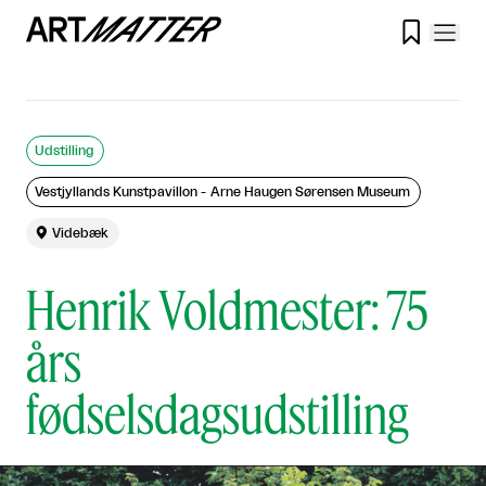

Udstilling
Vestjyllands Kunstpavillon - Arne Haugen Sørensen Museum

Videbæk
Henrik Voldmester: 75
års
fødselsdagsudstilling