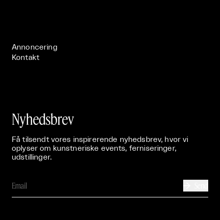
Om

Live

Publikationer

Annoncering
Kontakt
Nyhedsbrev
Få tilsendt vores inspirerende nyhedsbrev, hvor vi
oplyser om kunstneriske events, ferniseringer,
udstillinger.
Send
