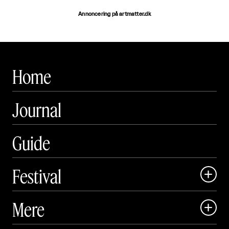
Annoncering på artmatter.dk
Home
Journal
Guide
Festival

Art Matter Local

Mere

Art Matter Festival
