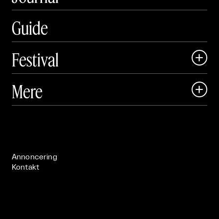
Guide
Festival

Art Matter Local

Mere

Art Matter Festival

Om

Live

Publikationer

Annoncering
Kontakt