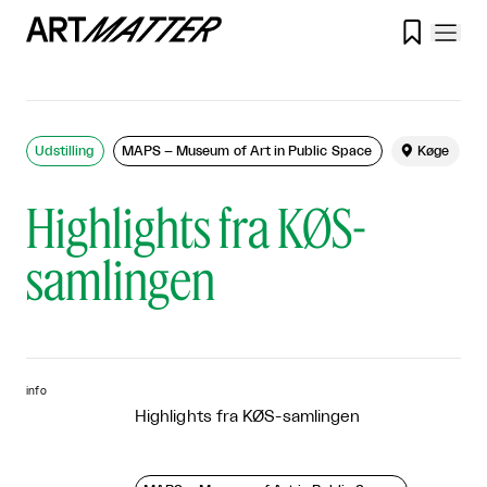

Udstilling
MAPS – Museum of Art in Public Space

Køge
Highlights fra KØS-
samlingen
info
Highlights fra KØS-samlingen