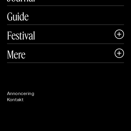
Guide
Festival

Art Matter Local

Mere

Art Matter Festival

Om

Live

Publikationer

Annoncering
Kontakt