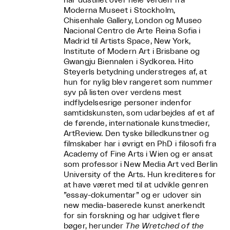
har udstillet over hele verden fra
Moderna Museet i Stockholm,
Chisenhale Gallery, London og Museo
Nacional Centro de Arte Reina Sofia i
Madrid til Artists Space, New York,
Institute of Modern Art i Brisbane og
Gwangju Biennalen i Sydkorea. Hito
Steyerls betydning understreges af, at
hun for nylig blev rangeret som nummer
syv på listen over verdens mest
indflydelsesrige personer indenfor
samtidskunsten, som udarbejdes af et af
de førende, internationale kunstmedier,
ArtReview. Den tyske billedkunstner og
filmskaber har i øvrigt en PhD i filosofi fra
Academy of Fine Arts i Wien og er ansat
som professor i New Media Art ved Berlin
University of the Arts. Hun krediteres for
at have været med til at udvikle genren
”essay-dokumentar” og er udover sin
new media-baserede kunst anerkendt
for sin forskning og har udgivet flere
bøger, herunder
The Wretched of the