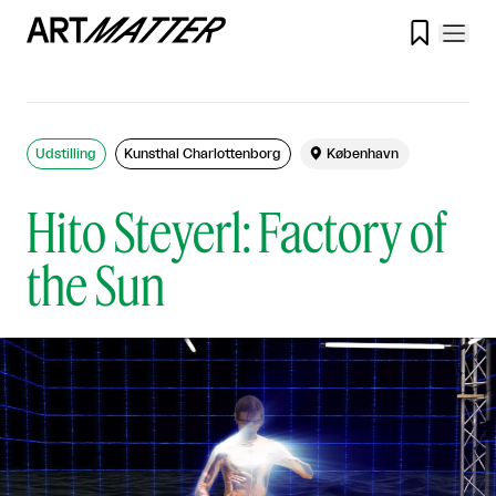

Udstilling
Kunsthal Charlottenborg

København
Hito Steyerl: Factory of
the Sun