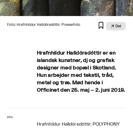

Foto: Hrafnhildur Halldórsdóttir. Pressefoto

Del
Hrafnhildur Halldórsdóttir er en
islandsk kunstner, dj og grafisk
designer med bopæl i Skotland.
Hun arbejder med tekstil, tråd,
metal og træ. Mød hende i
Officinet den 25. maj – 2. juni 2019.
info
Hrafnhildur Halldórsdóttir: POLYPHONY