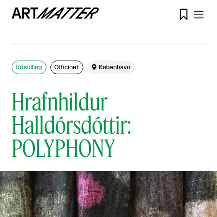

Udstilling
Officinet

København
Hrafnhildur
Halldórsdóttir:
POLYPHONY