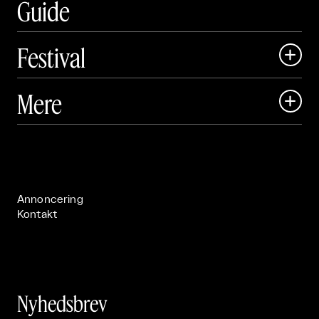
Guide
Festival

Art Matter Local

Mere

Art Matter Festival

Om

Live

Publikationer

Annoncering
Kontakt
Nyhedsbrev