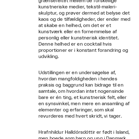
grænsefeltet mellem de forskellige
kunstneriske medier, tekstil-maleri-
skulptur, og prøver dermed at belyse det
kaos og de tilfældigheder, der ender med
at skabe en helhed, om det er et
kunstværk eller en fornemmelse af
personlig eller kunstnerisk identitet.
Denne helhed er en cocktail hvis
proportioner er i konstant forandring og
udvikling.
Udstillingen er en undersøgelse af,
hvordan mangfoldigheden i hendes
praksis og baggrund kan bidrage til en
samtale, om hvordan intet nogensinde
bare er én ting, et kunstnerisk felt, eller
en synsvinkel, men mere en ansamling af
elementer og erfaringer, som skal
revurderes med hvert skridt, vi tager.
Hrafnhildur Halldórsdóttir er født i Island,
men boede som barn og ung i Danmark