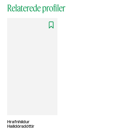
Relaterede profiler

Hrafnhildur
Halldórsdóttir