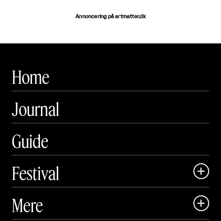
Annoncering på artmatter.dk
Home
Journal
Guide
Festival

Art Matter Local

Mere

Art Matter Festival
