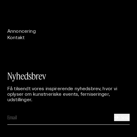
Om

Live

Publikationer

Annoncering
Kontakt
Nyhedsbrev
Få tilsendt vores inspirerende nyhedsbrev, hvor vi
oplyser om kunstneriske events, ferniseringer,
udstillinger.
Send
