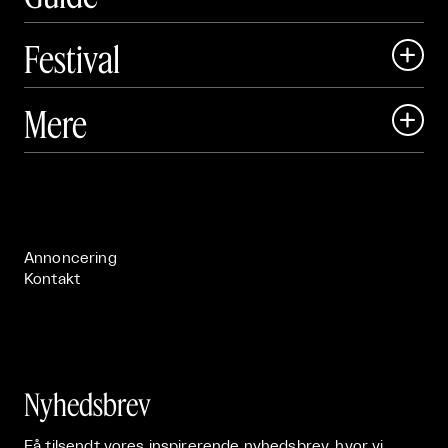
Festival

Art Matter Local

Mere

Art Matter Festival

Om

Live

Publikationer

Annoncering
Kontakt
Nyhedsbrev
Få tilsendt vores inspirerende nyhedsbrev, hvor vi