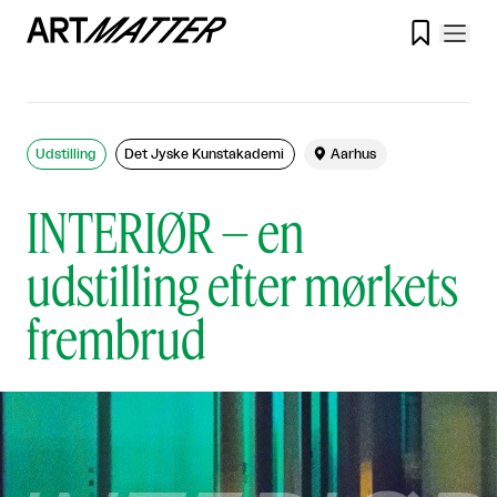

Udstilling
Det Jyske Kunstakademi

Aarhus
INTERIØR – en
udstilling efter mørkets
frembrud