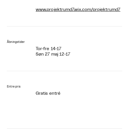
www.projektrumd7.wix.com/projektrumd7
Åbningstider
Tor-fre 14-17
Søn 27 maj 12-17
Entre pris
Gratis entré