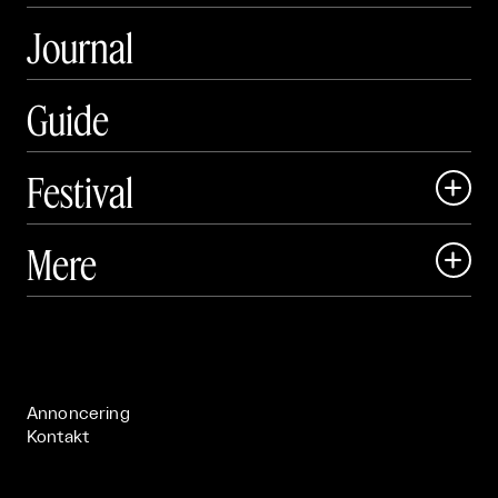
Journal
Guide
Festival

Art Matter Local

Mere

Art Matter Festival

Om

Live

Publikationer

Annoncering
Kontakt