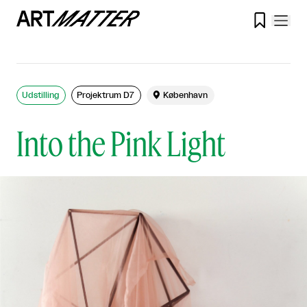

Udstilling
Projektrum D7

København
Into the Pink Light