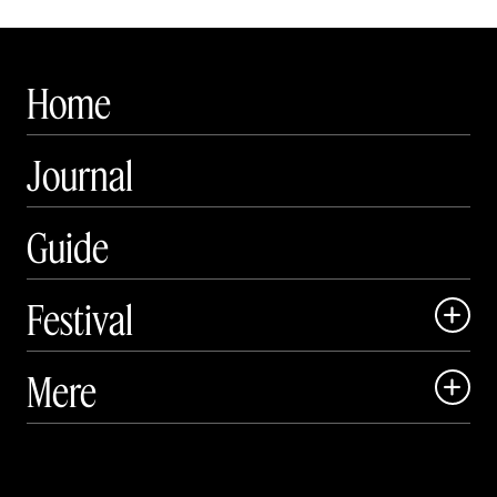
Home
Journal
Guide
Festival

Art Matter Local

Mere

Art Matter Festival

Om

Live
