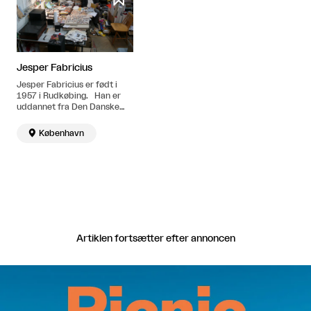
Jesper Fabricius
Jesper Fabricius er født i
1957 i Rudkøbing. Han er
uddannet fra Den Danske
Filmskoles klippelinje i årene
1987-91. Bor og arbejder i

København
København.
Artiklen fortsætter efter annoncen