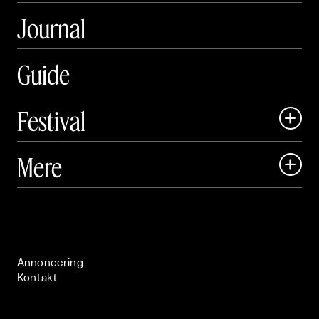
Journal
Guide
Festival

Art Matter Local

Mere

Art Matter Festival

Om

Live

Publikationer

Annoncering
Kontakt