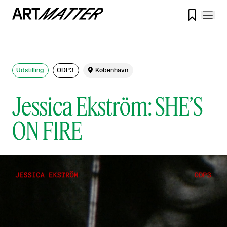

Udstilling
ODP3

København
Jessica Ekström: SHE’S
ON FIRE