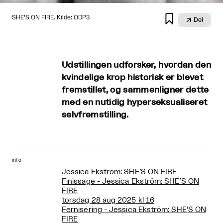

SHE’S ON FIRE. Kilde: ODP3

Del
Udstillingen udforsker, hvordan den
kvindelige krop historisk er blevet
fremstillet, og sammenligner dette
med en nutidig hyperseksualiseret
selvfremstilling.
info
Jessica Ekström: SHE’S ON FIRE
Finissage - Jessica Ekström: SHE’S ON
FIRE
torsdag 28 aug 2025 kl 16
Fernisering - Jessica Ekström: SHE’S ON
FIRE