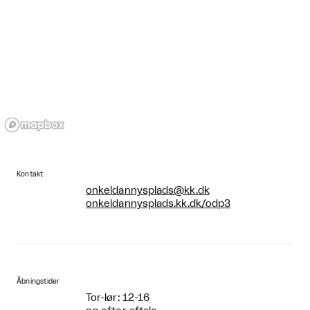
Kontakt
onkeldannysplads@kk.dk
onkeldannysplads.kk.dk/odp3
Åbningstider
Tor-lør: 12-16