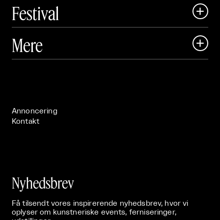
Festival

Art Matter Local

Mere

Art Matter Festival

Om

Live

Publikationer

Annoncering
Kontakt
Nyhedsbrev
Få tilsendt vores inspirerende nyhedsbrev, hvor vi
oplyser om kunstneriske events, ferniseringer,