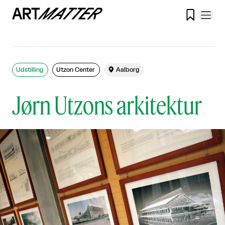

Udstilling
Utzon Center

Aalborg
Jørn Utzons arkitektur