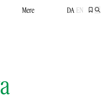
Mere
DA
EN


va