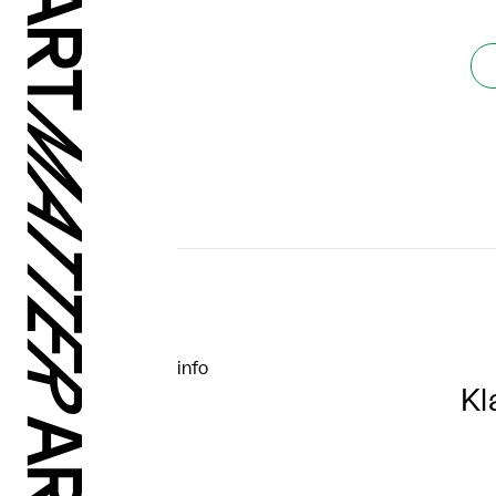
info
Kl