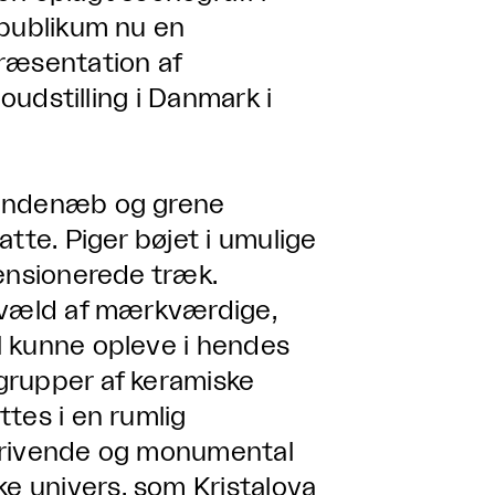
 publikum nu en
præsentation af
loudstilling i Danmark i
 andenæb og grene
tte. Piger bøjet i umulige
mensionerede træk.
t væld af mærkværdige,
l kunne opleve i hendes
grupper af keramiske
tes i en rumlig
edrivende og monumental
 univers, som Kristalova