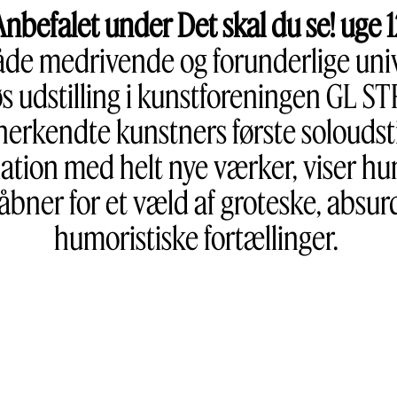
Anbefalet under Det skal du se! uge 1
åde medrivende og forunderlige univer
øs udstilling i kunstforeningen GL S
nerkendte kunstners første soloudst
lation med helt nye værker, viser h
åbner for et væld af groteske, absu
humoristiske fortællinger.