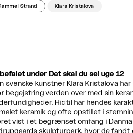
Gammel Strand
Klara Kristalova
befalet under Det skal du se! uge 12
n svenske kunstner Klara Kristalova har
or begejstring verden over med sin keram
derfundigheder. Hidtil har hendes karakte
malet keramik og ofte opstillet i stemni
ret vist i et begrænset omfang i Danmar
drupgaards skulpturpark, hvor de fandt 