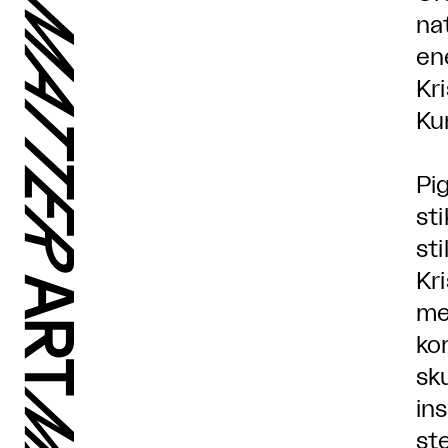
na
en
Kr
Ku
Pi
st
st
Kr
me
ko
sk
in
st