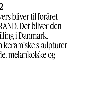
2
s bliver til foråret
TRAND. Det bliver den
illing i Danmark.
un keramiske skulpturer
rde, melankolske og