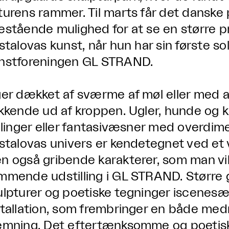
turens rammer. Til marts får det danske
estående mulighed for at se en større 
istalovas kunst, når hun har sin første so
nstforeningen GL STRAND.
ger dækket af sværme af møl eller med
ikkende ud af kroppen. Ugler, hunde og ka
illinger eller fantasivæsner med overdi
istalovas univers er kendetegnet ved e
n også gribende karakterer, som man vi
mmende udstilling i GL STRAND. Større 
ulpturer og poetiske tegninger iscenesæt
stallation, som frembringer en både m
emning. Det eftertænksomme og poetiske