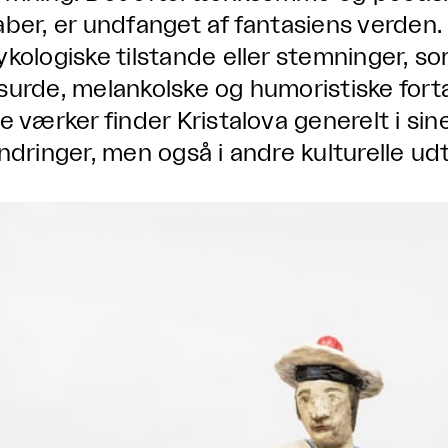
aber, er undfanget af fantasiens verden
ykologiske tilstande eller stemninger, s
surde, melankolske og humoristiske fortæl
ne værker finder Kristalova generelt i si
ndringer, men også i andre kulturelle udtr