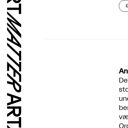
An
De
st
un
be
væ
Or