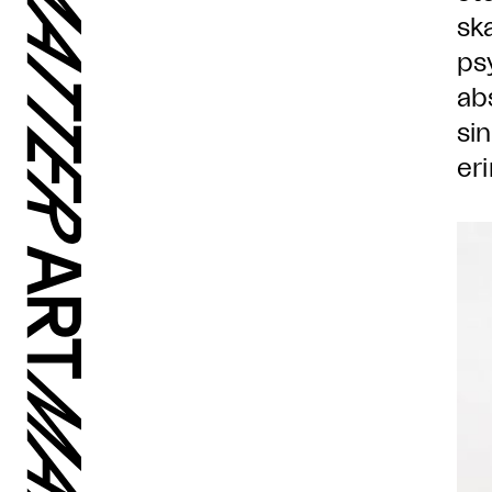
sk
ps
ab
si
eri