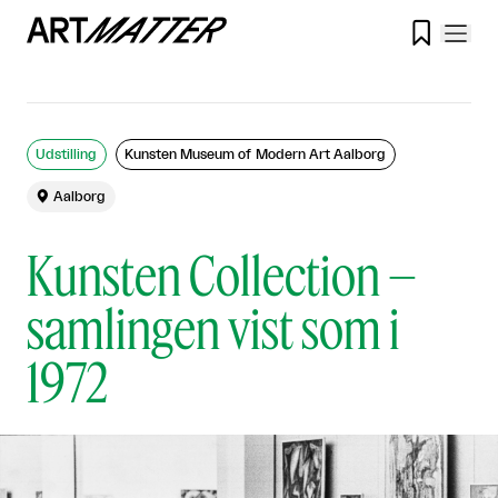

Udstilling
Kunsten Museum of Modern Art Aalborg

Aalborg
Kunsten Collection –
samlingen vist som i
1972