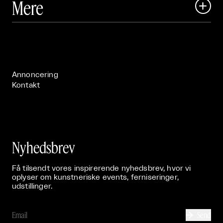
Mere

Art Matter Festival

Om

Live

Publikationer

Annoncering
Kontakt
Nyhedsbrev
Få tilsendt vores inspirerende nyhedsbrev, hvor vi
oplyser om kunstneriske events, ferniseringer,
udstillinger.
Send
