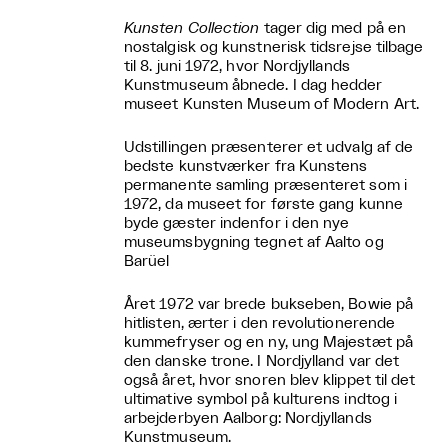
Kunsten Collection
tager dig med på en
nostalgisk og kunstnerisk tidsrejse tilbage
til 8. juni 1972, hvor Nordjyllands
Kunstmuseum åbnede. I dag hedder
museet Kunsten Museum of Modern Art.
Udstillingen præsenterer et udvalg af de
bedste kunstværker fra Kunstens
permanente samling præsenteret som i
1972, da museet for første gang kunne
byde gæster indenfor i den nye
museumsbygning tegnet af Aalto og
Barüel
Året 1972 var brede bukseben, Bowie på
hitlisten, ærter i den revolutionerende
kummefryser og en ny, ung Majestæt på
den danske trone. I Nordjylland var det
også året, hvor snoren blev klippet til det
ultimative symbol på kulturens indtog i
arbejderbyen Aalborg: Nordjyllands
Kunstmuseum.