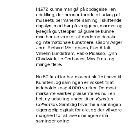
I 1972 kunne man gå på opdagelse i en
udstilling, der præsenterede et udvalg af
museets permanente samling. I skiftende
dagslys, med hør på væggene, marmor og
lysegrå gulvtæpper på gulvene kunne
man her se værker af moderne danske
og internationale kunstnere, såsom Asger
Jorn, Richard Mortensen, Else Alfelt,
Vilhelm Lundstrøm, Pablo Picasso, Lynn
Chadwick, Le Corbusier, Max Ernst og
mange flere.
Nu 50 år efter har museet skiftet navn til
Kunsten, og samlingen er vokset til at
indeholde knap 4.000 værker. De mest
markante værker præsenteres nu i en
helt ny udstilling under titlen
Kunsten
Collection
. Samtidig bliver hele samlingen
tilgængelig digitalt for alle, og der vil være
mulighed for at lave sine egne små
samlinger online.