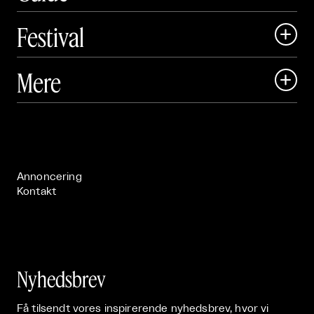
Festival

Art Matter Local

Mere

Art Matter Festival

Om

Live

Publikationer

Annoncering
Kontakt
Nyhedsbrev
Få tilsendt vores inspirerende nyhedsbrev, hvor vi