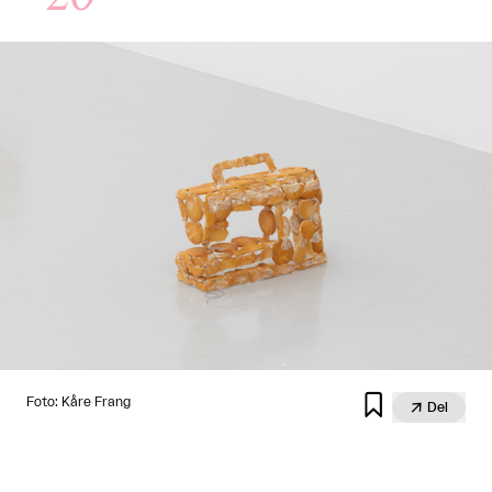

Foto: Kåre Frang

Del