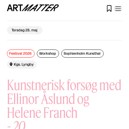

Torsdag 28. maj
Festival 2026
Workshop
Sophienholm Kunsthal

Kgs. Lyngby
Kunstnerisk forsøg med
Ellinor Åslund og
Helene Franch
-
20