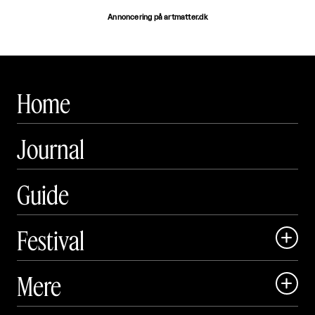
Annoncering på artmatter.dk
Home
Journal
Guide
Festival

Art Matter Local

Mere

Art Matter Festival

Om
