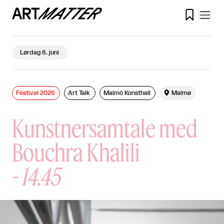

Lørdag 6. juni
Festival 2026
Art Talk
Malmö Konsthall

Malmø
Kunstnersamtale med
Bouchra Khalili
-
14.45