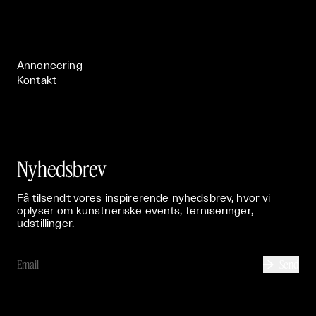
Live

Publikationer

Annoncering
Kontakt
Nyhedsbrev
Få tilsendt vores inspirerende nyhedsbrev, hvor vi
oplyser om kunstneriske events, ferniseringer,
udstillinger.
Send
