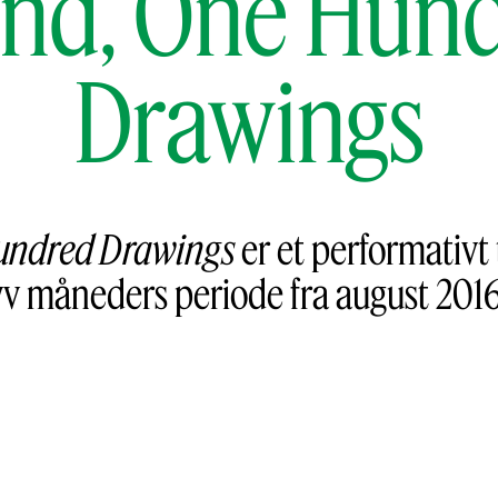
nd, One Hun
Drawings
Hundred Drawings
er et performativt
yv måneders periode fra august 2016 t