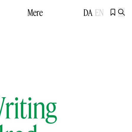
Mere
DA
EN


riting