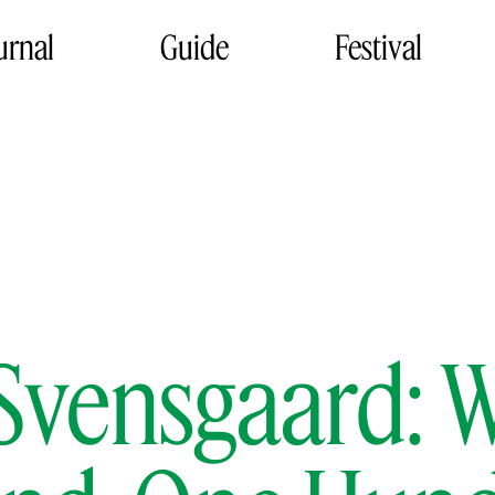
urnal
Guide
Festival
 Svensgaard: W