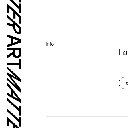
info
La