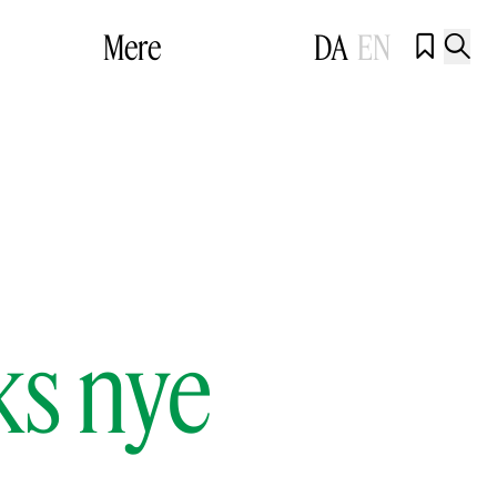
Mere
DA
EN


ks nye