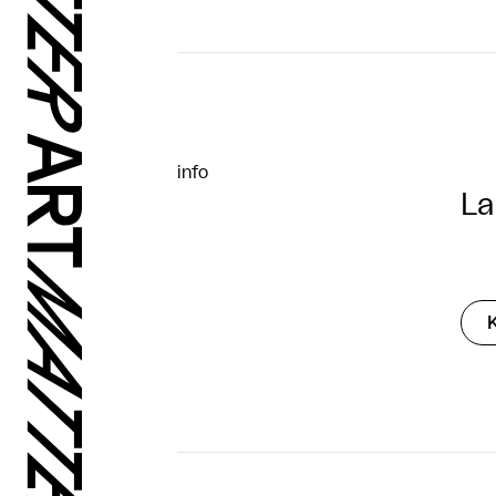
info
La