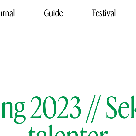
urnal
Guide
Festival
ng 2023 // Se
talenter