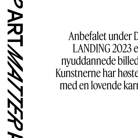
Anbefalet under D
LANDING 2023 er 
nyuddannede billedk
Kunstnerne har høste
med en lovende karrie