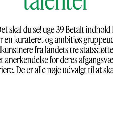
et skal du se! uge 39 Betalt indhold
en kurateret og ambitiøs gruppeud
unstnere fra landets tre statsstøt
t anerkendelse for deres afgangsvær
re. De er alle nøje udvalgt til at sk