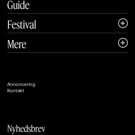
Guide
Festival

Art Matter Local

Mere

Art Matter Festival

Om

Live

Publikationer

Annoncering
Kontakt
Nyhedsbrev