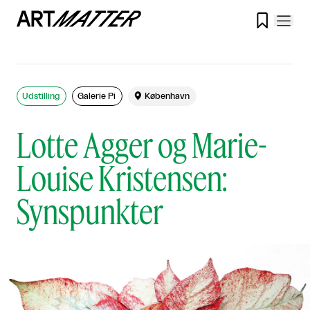

Udstilling
Galerie Pi

København
Lotte Agger og Marie-
Louise Kristensen:
Synspunkter