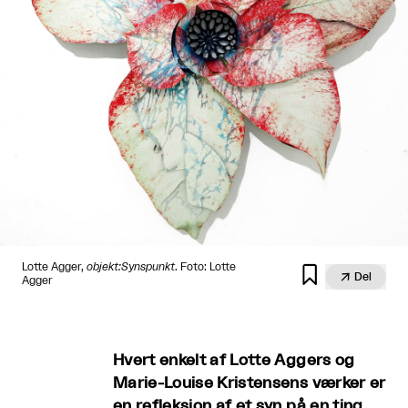
Lotte Agger,
objekt:Synspunkt
. Foto: Lotte


Del
Agger
Hvert enkelt af Lotte Aggers og
Marie-Louise Kristensens værker er
en refleksion af et syn på en ting