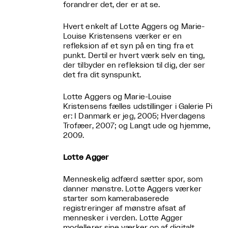
forandrer det, der er at se.
Hvert enkelt af Lotte Aggers og Marie-
Louise Kristensens værker er en
refleksion af et syn på en ting fra et
punkt. Dertil er hvert værk selv en ting,
der tilbyder en refleksion til dig, der ser
det fra dit synspunkt.
Lotte Aggers og Marie-Louise
Kristensens fælles udstillinger i Galerie Pi
er: I Danmark er jeg, 2005; Hverdagens
Trofæer, 2007; og Langt ude og hjemme,
2009.
Lotte Agger
Menneskelig adfærd sætter spor, som
danner mønstre. Lotte Aggers værker
starter som kamerabaserede
registreringer af mønstre afsat af
mennesker i verden. Lotte Agger
modellerer sine værker op af digitalt