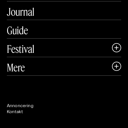
Journal
Guide
Festival

Art Matter Local

Mere

Art Matter Festival

Om

Live

Publikationer

Annoncering
Kontakt