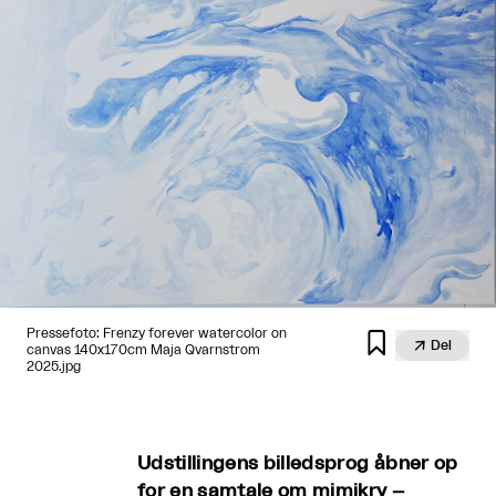
Pressefoto: Frenzy forever watercolor on


Del
canvas 140x170cm Maja Qvarnstrom
2025.jpg
Udstillingens billedsprog åbner op
for en samtale om mimikry –