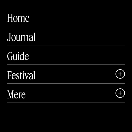
Home
Journal
Guide
Festival

Art Matter Local

Mere

Art Matter Festival

Om

Live

Publikationer
