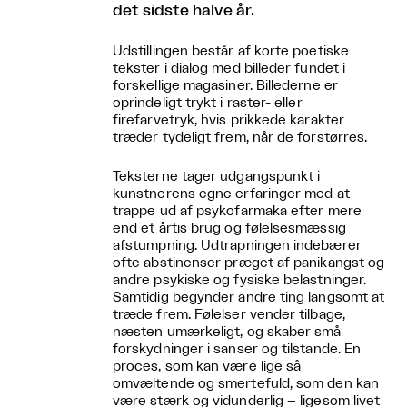
det sidste halve år.
Udstillingen består af korte poetiske
tekster i dialog med billeder fundet i
forskellige magasiner. Billederne er
oprindeligt trykt i raster- eller
firefarvetryk, hvis prikkede karakter
træder tydeligt frem, når de forstørres.
Teksterne tager udgangspunkt i
kunstnerens egne erfaringer med at
trappe ud af psykofarmaka efter mere
end et årtis brug og følelsesmæssig
afstumpning. Udtrapningen indebærer
ofte abstinenser præget af panikangst og
andre psykiske og fysiske belastninger.
Samtidig begynder andre ting langsomt at
træde frem. Følelser vender tilbage,
næsten umærkeligt, og skaber små
forskydninger i sanser og tilstande. En
proces, som kan være lige så
omvæltende og smertefuld, som den kan
være stærk og vidunderlig – ligesom livet