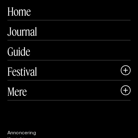
Home
Journal
Guide
Festival

Art Matter Local

Mere

Art Matter Festival

Om

Live

Publikationer

Annoncering