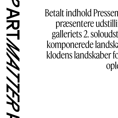
Betalt indhold Pressem
præsentere udstill
galleriets 2. soloud
komponerede landskab
klodens landskaber for
opl