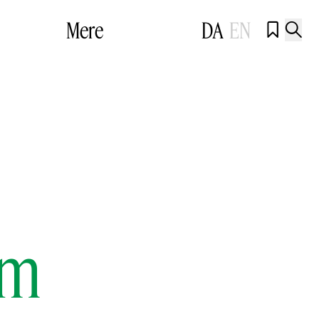
Mere
DA
EN


øm