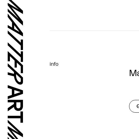
info
Ma