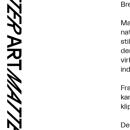
Br
Ma
na
sti
de
vi
in
Fr
ka
kl
De