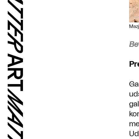
Mazj
Be
Pr
Ga
ud
ga
ko
me
Ud