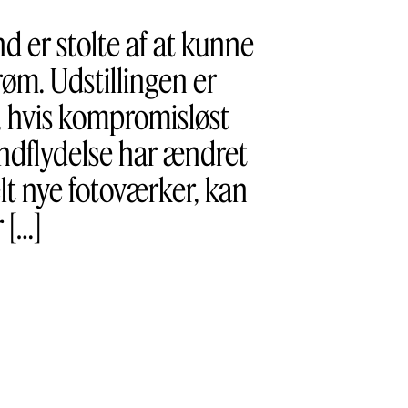
d er stolte af at kunne
øm. Udstillingen er
r, hvis kompromisløst
ndflydelse har ændret
elt nye fotoværker, kan
 […]