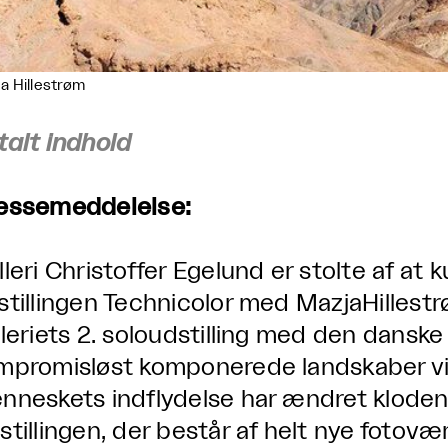
a Hillestrøm
talt indhold
essemeddelelse:
lleri Christoffer Egelund er stolte af a
stillingen Technicolor med MazjaHillestrø
lleriets 2. soloudstilling med den danske
mpromisløst komponerede landskaber vi
nneskets indflydelse har ændret klodens 
stillingen, der består af helt nye fotovær