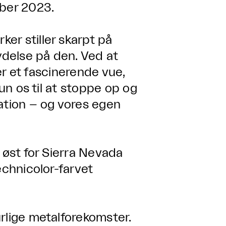
ober 2023.
er stiller skarpt på
delse på den. Ved at
ler et fascinerende vue,
hun os til at stoppe op og
ation – og vores egen
 øst for Sierra Nevada
echnicolor-farvet
rlige metalforekomster.