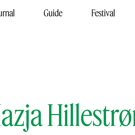
urnal
Guide
Festival
azja Hillestr