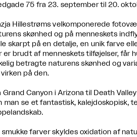
edgade 75 fra 23. september til 20. okt
zja Hillestrøms velkomponerede fotoværk
turens skønhed og på menneskets indfly
lle skarpt på en detalje, en unik farve el
r er brudt af menneskets tilføjelser, får 
rkelig betragte naturens skønhed og vari
dvirken på den.
a Grand Canyon i Arizona til Death Valley
n man se et fantastisk, kalejdoskopisk, t
ippelandskab.
 smukke farver skyldes oxidation af natu