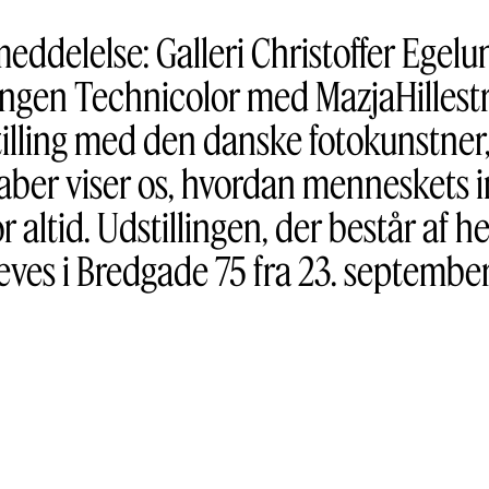
eddelelse: Galleri Christoffer Egelun
ingen Technicolor med MazjaHillestr
stilling med den danske fotokunstne
er viser os, hvordan menneskets i
 altid. Udstillingen, der består af h
eves i Bredgade 75 fra 23. september