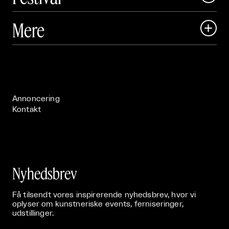
Art Matter Local

Mere

Art Matter Festival

Om

Live

Publikationer

Annoncering
Kontakt
Nyhedsbrev
Få tilsendt vores inspirerende nyhedsbrev, hvor vi
oplyser om kunstneriske events, ferniseringer,
udstillinger.