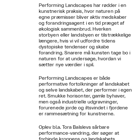
Performing Landscapes har rødder i en
kunstnerisk praksis, hvor naturen på
egne præmisser bliver aktiv medskaber
og forandringsagent i en tid præget af
økologisk sammenbrud. Hverken
storbyen eller landsbyen er tilstrækkelige
længere, hvis vi vil udfordre tidens
dystopiske tendenser og skabe
forandring. Snarere må kunsten tage bo i
naturen for at undersøge, hvordan vi
sætter nye værdier i spil.
Performing Landscapes er både
performative fortolkninger af landskabet
og selve landskabet, der performer i egen
ret. Smukke horisonter, gamle byhaver,
men også industrielle udgravninger,
forurenede jorde og iltsvindet i fjordene
er rammesætning for kunstnerne.
Oplev bl.a. Tora Balslevs sårbare
performance-vandring, der søger at
forbinde kroppens og landskabets